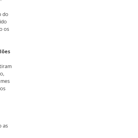
o do
ido
o os
ilões
tiram
o,
fumes
nos
o as