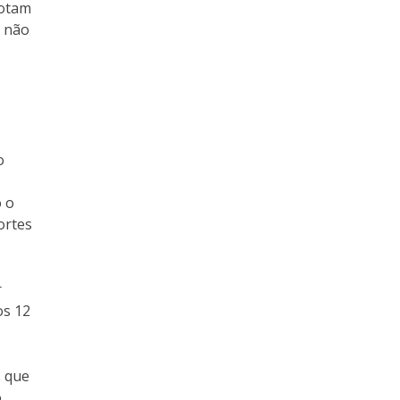
notam
% não
o
o o
ortes
r
os 12
s que
.