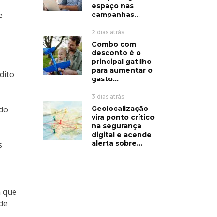
espaço nas
e
campanhas...
2 dias atrás
Combo com
desconto é o
principal gatilho
para aumentar o
dito
gasto...
3 dias atrás
Geolocalização
ado
vira ponto crítico
na segurança
digital e acende
alerta sobre...
s
m que
 de