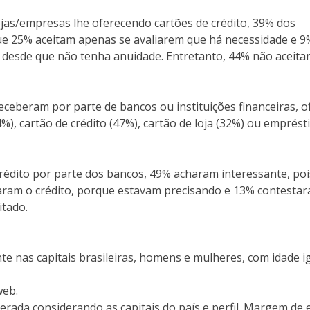
as/empresas lhe oferecendo cartões de crédito, 39% dos
ue 25% aceitam apenas se avaliarem que há necessidade e 9
s desde que não tenha anuidade. Entretanto, 44% não aceita
eceberam por parte de bancos ou instituições financeiras, o
%), cartão de crédito (47%), cartão de loja (32%) ou emprés
rédito por parte dos bancos, 49% acharam interessante, poi
izaram o crédito, porque estavam precisando e 13% contesta
itado.
e nas capitais brasileiras, homens e mulheres, com idade i
web.
rada considerando as capitais do país e perfil. Margem de 