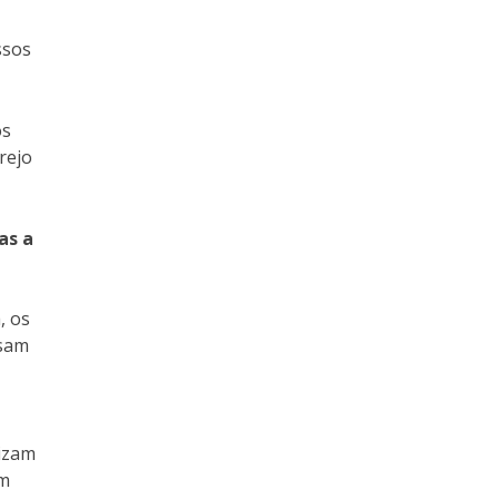
ssos
os
rejo
as a
, os
usam
lizam
am