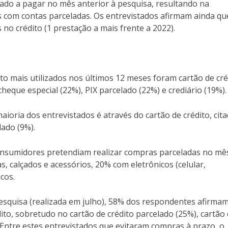
atado a pagar no mês anterior à pesquisa, resultando na
s com contas parceladas. Os entrevistados afirmam ainda qu
o crédito (1 prestação a mais frente a 2022).
to mais utilizados nos últimos 12 meses foram cartão de cré
cheque especial (22%), PIX parcelado (22%) e crediário (19%).
ioria dos entrevistados é através do cartão de crédito, cit
lado (9%).
nsumidores pretendiam realizar compras parceladas no mê
, calçados e acessórios, 20% com eletrônicos (celular,
cos.
esquisa (realizada em julho), 58% dos respondentes afirma
o, sobretudo no cartão de crédito parcelado (25%), cartão
. Entre estes entrevistados que evitaram compras à prazo, o