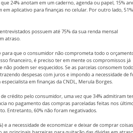
 que 24% anotam em um caderno, agenda ou papel, 15% a
em aplicativo para finanças no celular. Por outro lado, 51
entrevistados possuem até 75% da sua renda mensal
m atraso.
nte para que o consumidor não comprometa todo o orçament
so financeiro, é preciso ter em mente os compromissos já
que não podem ser esquecidos. Se as parcelas consomem tod
 trazendo despesas com juros e impondo a necessidade de f
 a especialista em finanças da CNDL, Merula Borges.
 de crédito pelo consumidor, uma vez que 34% admitiram te
ncia no pagamento das compras parceladas feitas nos últim
ito. Entretanto, 60% não foram negativados.
) e a necessidade de economizar e deixar de comprar coisa
as principais barreiras para quitação das dívidas em atraso