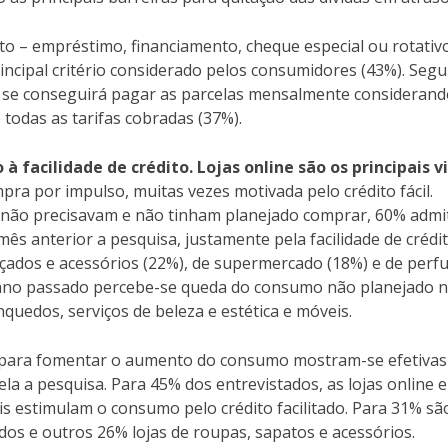
ito – empréstimo, financiamento, cheque especial ou rotativ
incipal critério considerado pelos consumidores (43%). Segu
se conseguirá pagar as parcelas mensalmente considerand
todas as tarifas cobradas (37%).
 facilidade de crédito. Lojas online são os principais v
pra por impulso, muitas vezes motivada pelo crédito fácil.
 não precisavam e não tinham planejado comprar, 60% admi
s anterior a pesquisa, justamente pela facilidade de crédit
çados e acessórios (22%), de supermercado (18%) e de per
 ano passado percebe-se queda do consumo não planejado 
uedos, serviços de beleza e estética e móveis.
 para fomentar o aumento do consumo mostram-se efetivas
ela a pesquisa. Para 45% dos entrevistados, as lojas online e
is estimulam o consumo pelo crédito facilitado. Para 31% sã
os e outros 26% lojas de roupas, sapatos e acessórios.