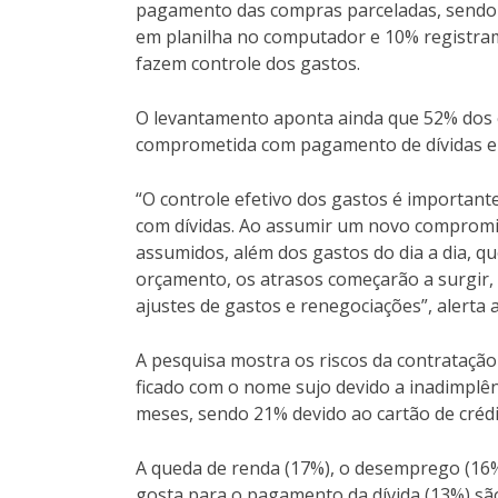
pagamento das compras parceladas, sendo
em planilha no computador e 10% registram 
fazem controle dos gastos.
O levantamento aponta ainda que 52% dos 
comprometida com pagamento de dívidas e
“O controle efetivo dos gastos é importa
com dívidas. Ao assumir um novo compromis
assumidos, além dos gastos do dia a dia, 
orçamento, os atrasos começarão a surgir,
ajustes de gastos e renegociações”, alerta
A pesquisa mostra os riscos da contratação
ficado com o nome sujo devido a inadimplê
meses, sendo 21% devido ao cartão de créd
A queda de renda (17%), o desemprego (16%
gosta para o pagamento da dívida (13%) são 