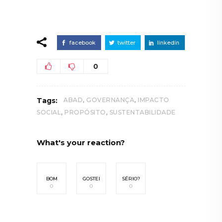
facebook
twitter
linkedin
0
,
,
Tags:
ABAD
GOVERNANÇA
IMPACTO
,
,
SOCIAL
PROPÓSITO
SUSTENTABILIDADE
What's your reaction?
BOM
GOSTEI
SÉRIO?
0
0
0