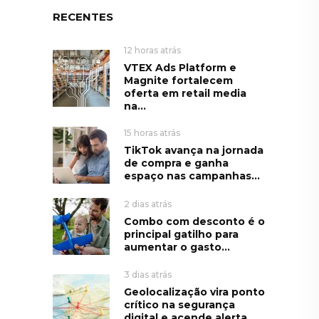
RECENTES
12 horas atrás
VTEX Ads Platform e
Magnite fortalecem
oferta em retail media
na...
15 horas atrás
TikTok avança na jornada
de compra e ganha
espaço nas campanhas...
2 dias atrás
Combo com desconto é o
principal gatilho para
aumentar o gasto...
3 dias atrás
Geolocalização vira ponto
crítico na segurança
digital e acende alerta