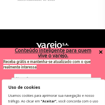
Conteúdo inteligente para quem
vive o varejo.
Receba grátis e mantenha-se atualizado com o que
realmente interessa
Sugestões de pauta
varejosa@cndl.org.br
Utilizamos cookies para oferecer melhor
Uso de cookies
experiência, melhorar o desempenho, analisar
Usamos cookies para aprimorar sua navegação e nosso
como você interage em nosso site e
Eu concordo em receber comunicações.
tráfego. Ao clicar em
"Aceitar"
, você concorda com o uso
personalizar conteúdo.
2024®. Todos os direitos reservados.
Ao informar meus dados, eu concordo com a