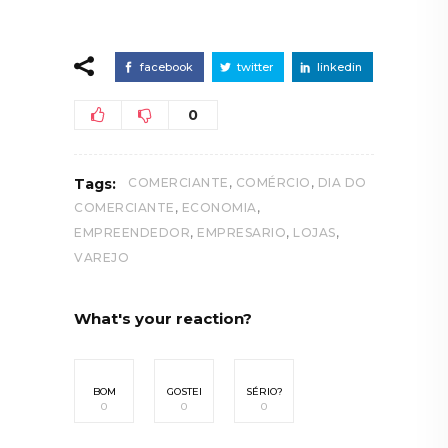
facebook
twitter
linkedin
0
,
,
Tags:
COMERCIANTE
COMÉRCIO
DIA DO
,
,
COMERCIANTE
ECONOMIA
,
,
,
EMPREENDEDOR
EMPRESARIO
LOJAS
VAREJO
What's your reaction?
BOM
GOSTEI
SÉRIO?
0
0
0