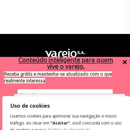
Conteúdo inteligente para quem
vive o varejo.
Receba grátis e mantenha-se atualizado com o que
realmente interessa
Sugestões de pauta
varejosa@cndl.org.br
Utilizamos cookies para oferecer melhor
Uso de cookies
experiência, melhorar o desempenho, analisar
Usamos cookies para aprimorar sua navegação e nosso
como você interage em nosso site e
Eu concordo em receber comunicações.
tráfego. Ao clicar em
"Aceitar"
, você concorda com o uso
personalizar conteúdo.
2024®. Todos os direitos reservados.
Ao informar meus dados, eu concordo com a
de cookies e nossa
Política de Privacidade.