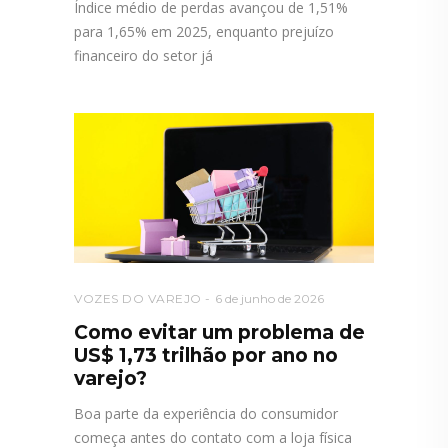
Índice médio de perdas avançou de 1,51%
para 1,65% em 2025, enquanto prejuízo
financeiro do setor já
VOZES DO VAREJO
6 de junho de 2026
Como evitar um problema de
US$ 1,73 trilhão por ano no
varejo?
Boa parte da experiência do consumidor
começa antes do contato com a loja física