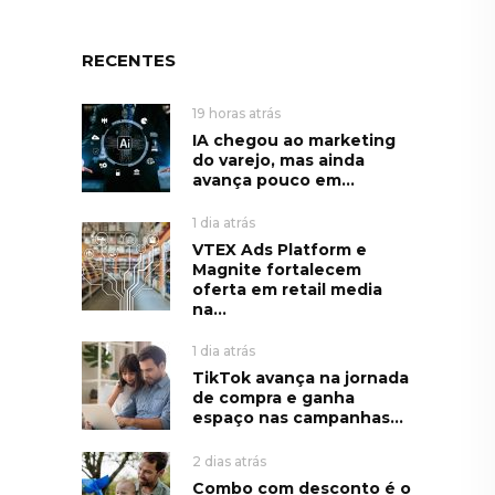
RECENTES
19 horas atrás
IA chegou ao marketing
do varejo, mas ainda
avança pouco em...
1 dia atrás
VTEX Ads Platform e
Magnite fortalecem
oferta em retail media
na...
1 dia atrás
TikTok avança na jornada
de compra e ganha
espaço nas campanhas...
2 dias atrás
Combo com desconto é o