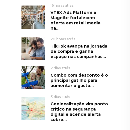
16 horas atrás
VTEX Ads Platform e
Magnite fortalecem
oferta em retail media
na...
20 horas atrás
TikTok avança na jornada
de compra e ganha
espaço nas campanhas...
2 dias atrás
Combo com desconto é o
principal gatilho para
aumentar o gasto...
3 dias atrás
Geolocalização vira ponto
crítico na segurança
digital e acende alerta
sobre...