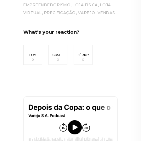
,
,
EMPREENDEDORISMO
LOJA FÍSICA
LOJA
,
,
,
VIRTUAL
PRECIFICAÇÃO
VAREJO
VENDAS
What's your reaction?
BOM
GOSTEI
SÉRIO?
0
0
0