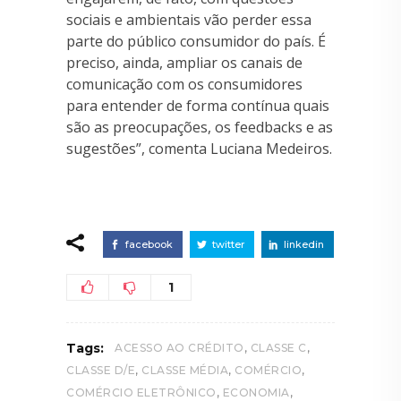
sociais e ambientais vão perder essa
parte do público consumidor do país. É
preciso, ainda, ampliar os canais de
comunicação com os consumidores
para entender de forma contínua quais
são as preocupações, os feedbacks e as
sugestões”, comenta Luciana Medeiros.
facebook
twitter
linkedin
1
,
,
Tags:
ACESSO AO CRÉDITO
CLASSE C
,
,
,
CLASSE D/E
CLASSE MÉDIA
COMÉRCIO
,
,
COMÉRCIO ELETRÔNICO
ECONOMIA