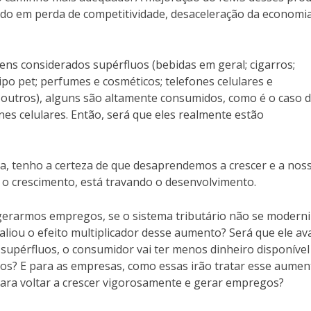
ndo em perda de competitividade, desaceleração da economi
tens considerados supérfluos (bebidas em geral; cigarros;
tipo pet; perfumes e cosméticos; telefones celulares e
 outros), alguns são altamente consumidos, como é o caso 
nes celulares. Então, será que eles realmente estão
sa, tenho a certeza de que desaprendemos a crescer e a nos
 o crescimento, está travando o desenvolvimento.
gerarmos empregos, se o sistema tributário não se moderni
liou o efeito multiplicador desse aumento? Será que ele av
supérfluos, o consumidor vai ter menos dinheiro disponíve
os? E para as empresas, como essas irão tratar esse aumen
para voltar a crescer vigorosamente e gerar empregos?