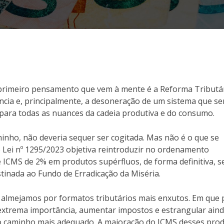
 primeiro pensamento que vem à mente é a Reforma Tributár
ência e, principalmente, a desoneração de um sistema que s
 para todas as nuances da cadeia produtiva e do consumo.
inho, não deveria sequer ser cogitada. Mas não é o que se
 Lei nº 1295/2023 objetiva reintroduzir no ordenamento
de ICMS de 2% em produtos supérfluos, de forma definitiva, 
estinada ao Fundo de Erradicação da Miséria.
e almejamos por formatos tributários mais enxutos. Em que
 extrema importância, aumentar impostos e estrangular ain
é o caminho mais adequado. A majoração do ICMS desses pro