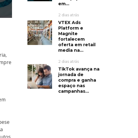
em...
2 dias atrás
VTEX Ads
Platform e
Magnite
fortalecem
oferta em retail
media na...
ia,
empre
2 dias atrás
TikTok avança na
jornada de
compra e ganha
espaço nas
campanhas...
sem
 pese
da
dutos