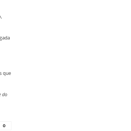
,
egada
s que
e do
0