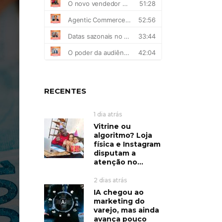
RECENTES
1 dia atrás
Vitrine ou
algoritmo? Loja
física e Instagram
disputam a
atenção no...
2 dias atrás
IA chegou ao
marketing do
varejo, mas ainda
avança pouco