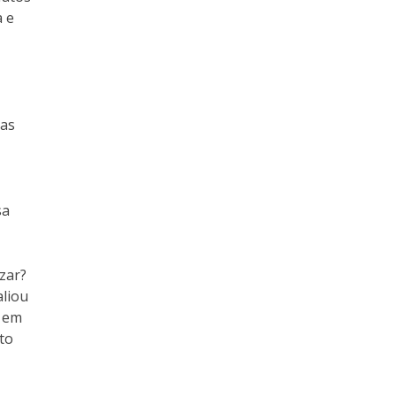
a e
das
sa
zar?
aliou
l em
to