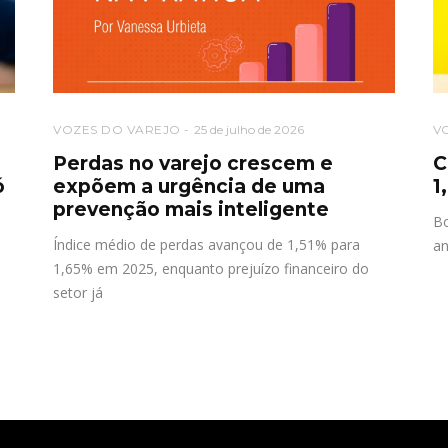
VOZES DO VAREJO
25 de julho de 2026
V
o
Perdas no varejo crescem e
C
ó
expõem a urgência de uma
1
prevenção mais inteligente
Bo
Índice médio de perdas avançou de 1,51% para
an
1,65% em 2025, enquanto prejuízo financeiro do
setor já