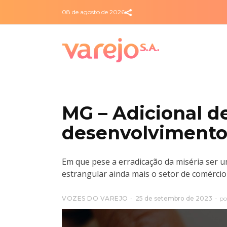
08 de agosto de 2026
MG – Adicional de
desenvolviment
Em que pese a erradicação da miséria ser 
estrangular ainda mais o setor de comércio
VOZES DO VAREJO
25 de setembro de 2023
po