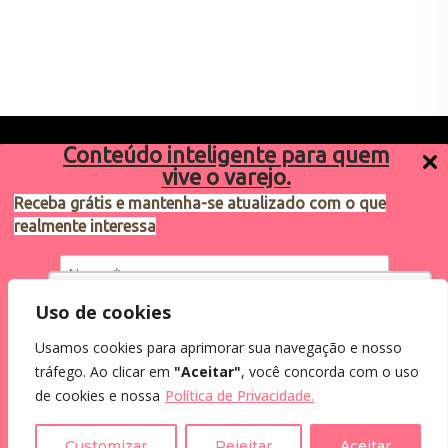
Conteúdo inteligente para quem
vive o varejo.
Receba grátis e mantenha-se atualizado com o que
realmente interessa
Sugestões de pauta
varejosa@cndl.org.br
Utilizamos cookies para oferecer melhor
Uso de cookies
experiência, melhorar o desempenho, analisar
Usamos cookies para aprimorar sua navegação e nosso
como você interage em nosso site e
Eu concordo em receber comunicações.
tráfego. Ao clicar em
"Aceitar"
, você concorda com o uso
personalizar conteúdo.
Ao informar meus dados, eu concordo com a
2024®. Todos os direitos reservados.
de cookies e nossa
Política de Privacidade.
Política de Privacidade
.
Recusar Cookies
Aceitar Cookies
Customizar
Rejeitar
Aceitar