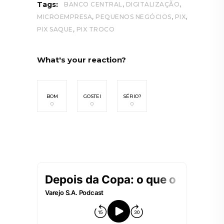
,
,
Tags:
BANCO CENTRAL
DIGITALIZAÇÃO
,
,
,
MICROEMPRESA
PEQUENOS NEGÓCIOS
PIX
,
PIX SAQUE
PIX TROCO
What's your reaction?
BOM
GOSTEI
SÉRIO?
0
0
0