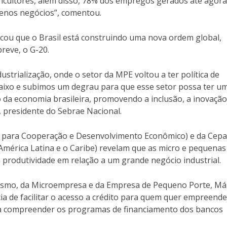
cultores, além disso, 78% dos empregos gerados até agora
uenos negócios”, comentou.
cou que o Brasil está construindo uma nova ordem global,
reve, o G-20.
trialização, onde o setor da MPE voltou a ter política de
aixo e subimos um degrau para que esse setor possa ter u
o da economia brasileira, promovendo a inclusão, a inovação
, presidente do Sebrae Nacional.
para Cooperação e Desenvolvimento Econômico) e da Cepa
mérica Latina e o Caribe) revelam que as micro e pequenas
rodutividade em relação a um grande negócio industrial.
smo, da Microempresa e da Empresa de Pequeno Porte, Má
ia de facilitar o acesso a crédito para quem quer empreende
ra compreender os programas de financiamento dos bancos