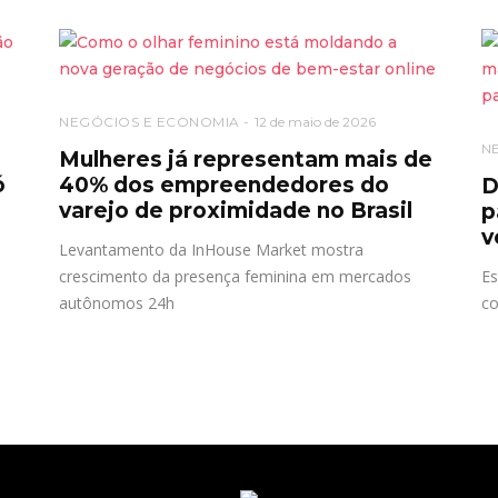
NEGÓCIOS E ECONOMIA
12 de maio de 2026
N
o
Mulheres já representam mais de
ó
40% dos empreendedores do
D
varejo de proximidade no Brasil
p
v
Levantamento da InHouse Market mostra
crescimento da presença feminina em mercados
Es
autônomos 24h
co