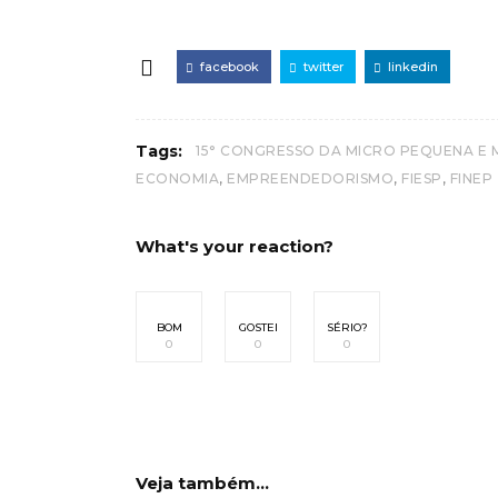
facebook
twitter
linkedin
Tags:
15° CONGRESSO DA MICRO PEQUENA E 
,
,
,
ECONOMIA
EMPREENDEDORISMO
FIESP
FINEP
What's your reaction?
BOM
GOSTEI
SÉRIO?
0
0
0
Veja também...