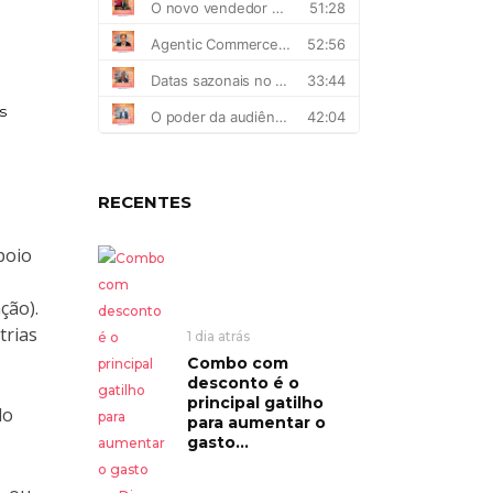
s
RECENTES
poio
ção).
trias
1 dia atrás
Combo com
desconto é o
principal gatilho
do
para aumentar o
gasto...