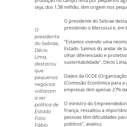
produção no campo feita por pequenos agri
seja, dos 1,38 milhão, têm origem nos peq
O presidente do Sebrae desta
presidindo o Mercosul e, em b
O
presidente
“Estamos vivendo uma neoindus
do Sebrae,
Estado. Saímos do andar de b
Décio
olhar diferenciado e protetiv
Lima,
sustentabilidade”, Décio Lima
destacou
que
Dados da OCDE (Organização 
pequenos
(Comissão Econômica para a A
negócios
empresas têm apenas 27% da p
voltaram
a ser
O ministro do Empreendedori
política de
França, ressaltou a importânc
Estado
pessoas têm dificuldades pa
Foto:
públicos”, avaliou.
Fábio