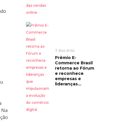
ado
3 dias atrás
Prêmio E-
Commerce Brasil
retorna ao Fórum
e reconhece
empresas e
ou
lideranças...
a
. Na
ação