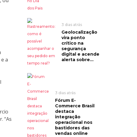
, ou
3 dias atrás
Geolocalização
vira ponto
crítico na
segurança
m
digital e acende
 e a
alerta sobre...
l
3 dias atrás
Fórum E-
Commerce Brasil
rcio
destaca
integração
r. “As
operacional nos
bastidores das
vendas online