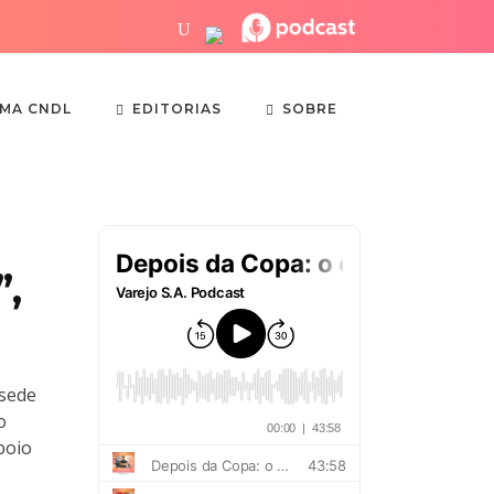
EDITORIAS
SOBRE
EMA CNDL
”,
 sede
o
poio