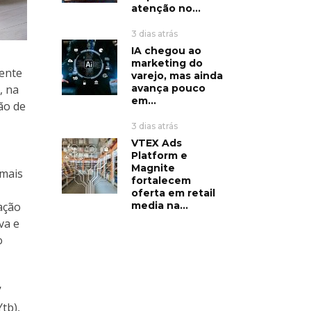
atenção no...
3 dias atrás
IA chegou ao
marketing do
ente
varejo, mas ainda
, na
avança pouco
em...
ão de
3 dias atrás
VTEX Ads
Platform e
Magnite
 mais
fortalecem
oferta em retail
ação
media na...
va e
o
’
tb),