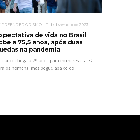
MPREENDEDORISMO
11 de dezembro de 2023
xpectativa de vida no Brasil
obe a 75,5 anos, após duas
uedas na pandemia
dicador chega a 79 anos para mulheres e a 72
ra os homens, mas segue abaixo do