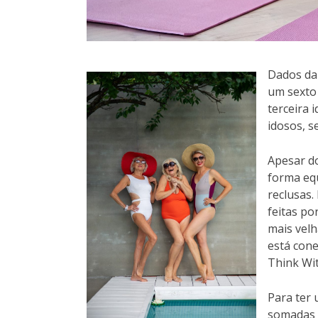
Dados da
um sexto 
terceira 
idosos, 
Apesar d
forma eq
reclusas
feitas po
mais velh
está cone
Think Wi
Para ter 
somadas n