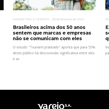
MARKETING E VENDAS
28 de fevereiro de 2024
E
Brasileiros acima dos 50 anos
E
sentem que marcas e empresas
s
não se comunicam com eles
q
O estudo "Tsunami prateado" aponta que para 55%
In
deste público há desconexão significativa entre eles
pa
e as