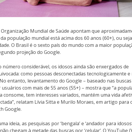
 Organização Mundial de Saúde apontam que aproximadam
da população mundial está acima dos 60 anos (60+), ou seja
idade. O Brasil é o sexto país do mundo com a maior populaç
segundo projeção do Google.
o número considerável, os idosos ainda são enxergados de
uivocada: como pessoas desconectadas tecnologicamente e
. No entanto, levantamento do Google – baseado nas buscas
r usuários com mais de 55 anos (55+) – mostra que “a popul
a consome, tem interesses variados, mantém uma vida afeti
ctada”, relatam Lívia Sitta e Murilo Moraes, em artigo para 
th Google.
uma ideia, as pesquisas por ‘bengala’ e ‘andador para idosos
ão chegam à metade das buscas por ‘celular’. O YouTube (Y