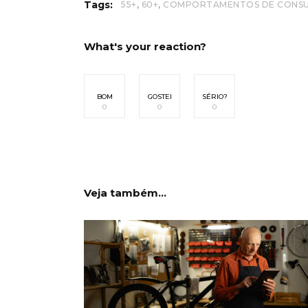
,
,
Tags:
55+
60+
COMPORTAMENTOS DE CONS
What's your reaction?
BOM
GOSTEI
SÉRIO?
0
0
0
Veja também...