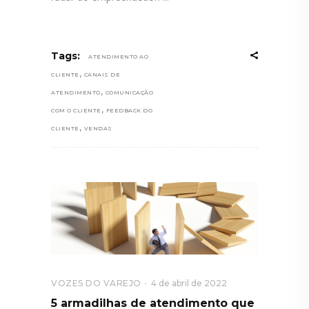
Tags:
ATENDIMENTO AO
,
CLIENTE
CANAIS DE
,
ATENDIMENTO
COMUNICAÇÃO
,
COM O CLIENTE
FEEDBACK DO
,
CLIENTE
VENDAS
VOZES DO VAREJO
4 de abril de 2022
5 armadilhas de atendimento que