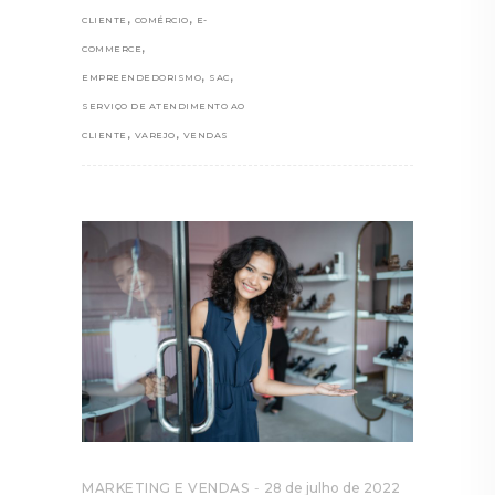
,
,
CLIENTE
COMÉRCIO
E-
,
COMMERCE
,
,
EMPREENDEDORISMO
SAC
SERVIÇO DE ATENDIMENTO AO
,
,
CLIENTE
VAREJO
VENDAS
MARKETING E VENDAS
28 de julho de 2022