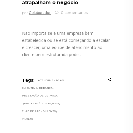
atrapalham o negócio
por
Colaborador
0 comentários
Não importa se é uma empresa bem
estabelecida ou se está começando a escalar
e crescer, uma equipe de atendimento ao
cliente bem estruturada pode
Tags:
ATENDIMENTO AO
,
,
CLIENTE
LIDERANÇA
,
PRESTAÇÃO DE SERVIÇO
,
QUALIFICAÇÃO DA EQUIPE
,
TIME DE ATENDIMENTO
VAREJO