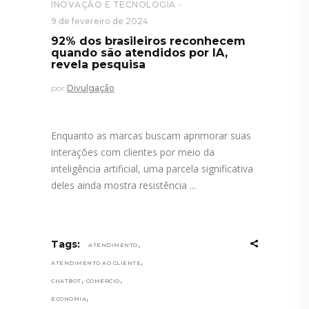
INOVAÇÃO E TECNOLOGIA
9 de fevereiro de 2024
92% dos brasileiros reconhecem
quando são atendidos por IA,
revela pesquisa
por
Divulgação
Enquanto as marcas buscam aprimorar suas
interações com clientes por meio da
inteligência artificial, uma parcela significativa
deles ainda mostra resistência
,
Tags:
ATENDIMENTO
,
ATENDIMENTO AO CLIENTE
,
,
CHATBOT
COMÉRCIO
,
ECONOMIA