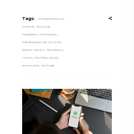
Tags:
ATENDIMENTO AO
,
,
CLIENTE
CELULAR
,
,
FACEBOOK
INSTAGRAM
,
OPERADORAS DE CELULAR
,
,
REDES SOCIAIS
TELEFONIA
,
,
,
TIKTOK
TWITTER
WAZE
,
WHATSAPP
YOUTUBE