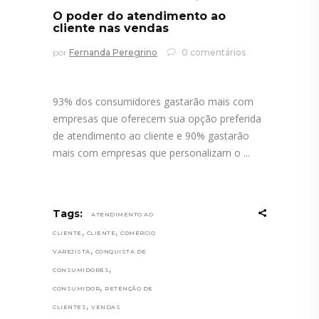
O poder do atendimento ao
cliente nas vendas
por
Fernanda Peregrino
0 comentários
93% dos consumidores gastarão mais com
empresas que oferecem sua opção preferida
de atendimento ao cliente e 90% gastarão
mais com empresas que personalizam o
Tags:
ATENDIMENTO AO
,
,
CLIENTE
CLIENTE
COMÉRCIO
,
VAREJISTA
CONQUISTA DE
,
CONSUMIDORES
,
CONSUMIDOR
RETENÇÃO DE
,
CLIENTES
VENDAS