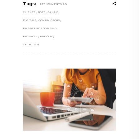
Tags:
ATENDIMENTO AO
,
,
CLIENTE
BOTS
CANAIS
,
,
DIGITAIS
COMUNICAÇÃO
,
EMPREENDEDORISMO
,
,
EMPRESA
NEGÓCIO
TELEGRAM