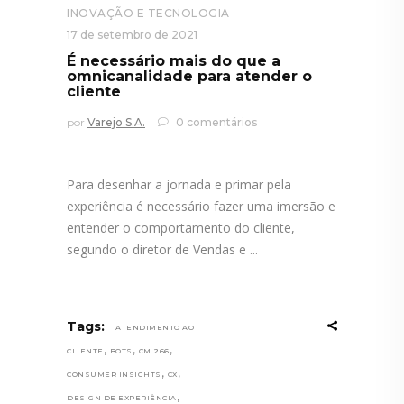
INOVAÇÃO E TECNOLOGIA
17 de setembro de 2021
É necessário mais do que a
omnicanalidade para atender o
cliente
por
Varejo S.A.
0 comentários
Para desenhar a jornada e primar pela
experiência é necessário fazer uma imersão e
entender o comportamento do cliente,
segundo o diretor de Vendas e
Tags:
ATENDIMENTO AO
,
,
,
CLIENTE
BOTS
CM 266
,
,
CONSUMER INSIGHTS
CX
,
DESIGN DE EXPERIÊNCIA