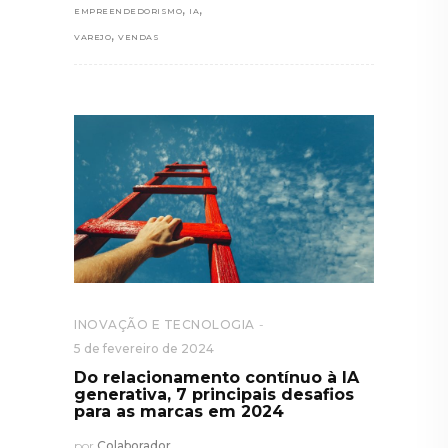
,
,
EMPREENDEDORISMO
IA
,
VAREJO
VENDAS
INOVAÇÃO E TECNOLOGIA
5 de fevereiro de 2024
Do relacionamento contínuo à IA
generativa, 7 principais desafios
para as marcas em 2024
por
Colaborador