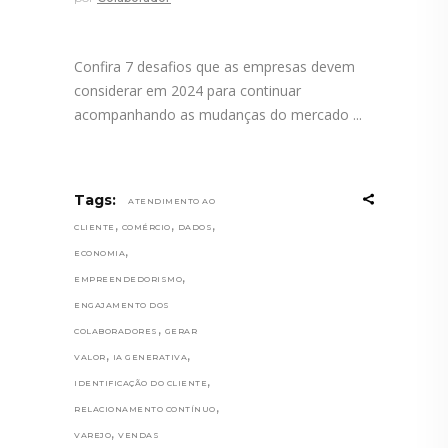
Confira 7 desafios que as empresas devem
considerar em 2024 para continuar
acompanhando as mudanças do mercado
Tags:
ATENDIMENTO AO
,
,
,
CLIENTE
COMÉRCIO
DADOS
,
ECONOMIA
,
EMPREENDEDORISMO
ENGAJAMENTO DOS
,
COLABORADORES
GERAR
,
,
VALOR
IA GENERATIVA
,
IDENTIFICAÇÃO DO CLIENTE
,
RELACIONAMENTO CONTÍNUO
,
VAREJO
VENDAS