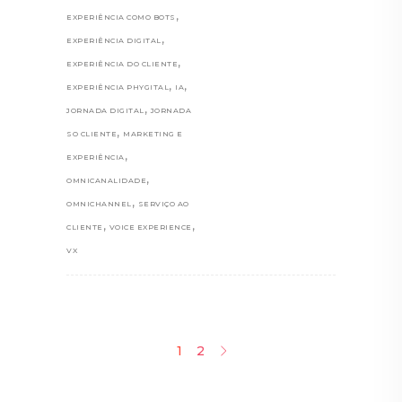
,
EXPERIÊNCIA COMO BOTS
,
EXPERIÊNCIA DIGITAL
,
EXPERIÊNCIA DO CLIENTE
,
,
EXPERIÊNCIA PHYGITAL
IA
,
JORNADA DIGITAL
JORNADA
,
SO CLIENTE
MARKETING E
,
EXPERIÊNCIA
,
OMNICANALIDADE
,
OMNICHANNEL
SERVIÇO AO
,
,
CLIENTE
VOICE EXPERIENCE
VX
1
2