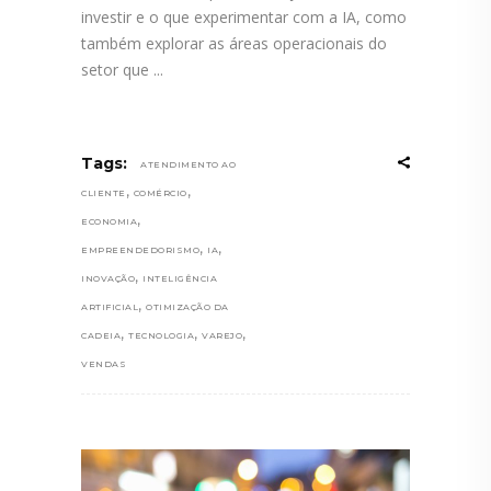
investir e o que experimentar com a IA, como
também explorar as áreas operacionais do
setor que
Tags:
ATENDIMENTO AO
,
,
CLIENTE
COMÉRCIO
,
ECONOMIA
,
,
EMPREENDEDORISMO
IA
,
INOVAÇÃO
INTELIGÊNCIA
,
ARTIFICIAL
OTIMIZAÇÃO DA
,
,
,
CADEIA
TECNOLOGIA
VAREJO
VENDAS