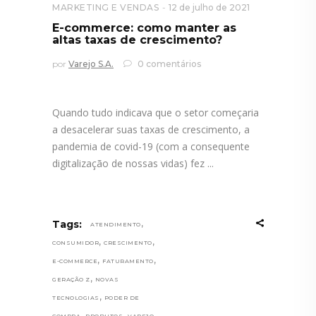
MARKETING E VENDAS
12 de julho de 2021
E-commerce: como manter as
altas taxas de crescimento?
por
Varejo S.A.
0 comentários
Quando tudo indicava que o setor começaria
a desacelerar suas taxas de crescimento, a
pandemia de covid-19 (com a consequente
digitalização de nossas vidas) fez
,
Tags:
ATENDIMENTO
,
,
CONSUMIDOR
CRESCIMENTO
,
,
E-COMMERCE
FATURAMENTO
,
GERAÇÃO Z
NOVAS
,
TECNOLOGIAS
PODER DE
,
,
,