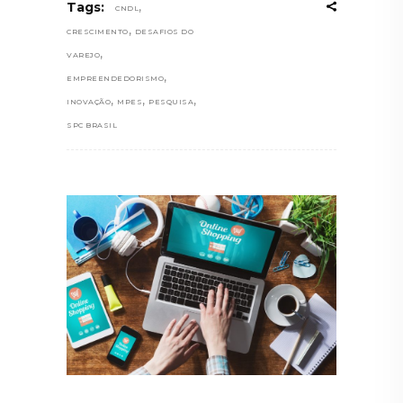
,
Tags:
CNDL
,
CRESCIMENTO
DESAFIOS DO
,
VAREJO
,
EMPREENDEDORISMO
,
,
,
INOVAÇÃO
MPES
PESQUISA
SPC BRASIL