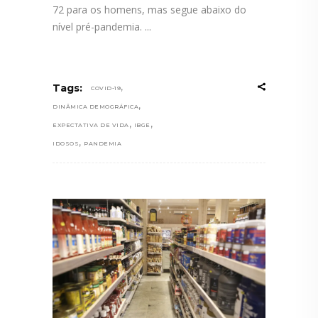
72 para os homens, mas segue abaixo do
nível pré-pandemia.
,
Tags:
COVID-19
,
DINÂMICA DEMOGRÁFICA
,
,
EXPECTATIVA DE VIDA
IBGE
,
IDOSOS
PANDEMIA