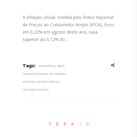
A inflação oficial, medida pelo Índice Nacional
de Preços ao Consumidor Amplo (IPCA), ficou
em 0,23% em agosto deste ano, taxa
superior ao 0,12% do
,
,
Tags:
ECONOMIA
IBGE
ÍNDICE NACIONAL DE PREÇOS
,
AO CONSUMIDOR AMPLO
INFLAÇÃO OFICIAL
1
2
3
4