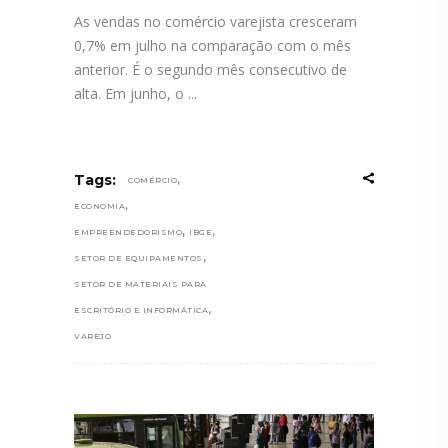
As vendas no comércio varejista cresceram
0,7% em julho na comparação com o mês
anterior. É o segundo mês consecutivo de
alta. Em junho, o
,
Tags:
COMÉRCIO
,
ECONOMIA
,
,
EMPREENDEDORISMO
IBGE
,
SETOR DE EQUIPAMENTOS
SETOR DE MATERIAIS PARA
,
ESCRITÓRIO E INFORMÁTICA
VAREJO