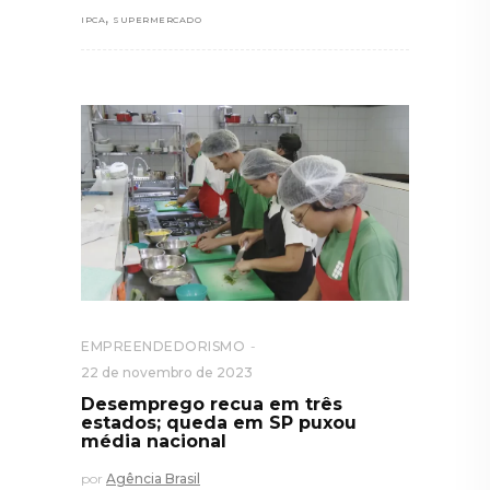
,
IPCA
SUPERMERCADO
EMPREENDEDORISMO
22 de novembro de 2023
Desemprego recua em três
estados; queda em SP puxou
média nacional
por
Agência Brasil