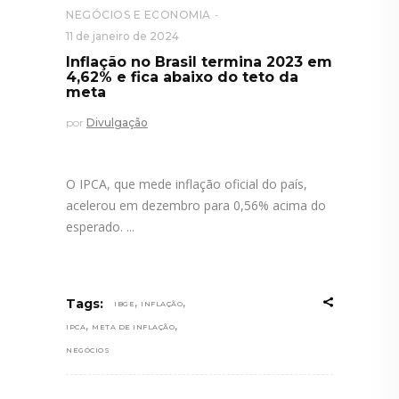
NEGÓCIOS E ECONOMIA
11 de janeiro de 2024
Inflação no Brasil termina 2023 em
4,62% e fica abaixo do teto da
meta
por
Divulgação
O IPCA, que mede inflação oficial do país,
acelerou em dezembro para 0,56% acima do
esperado.
,
,
Tags:
IBGE
INFLAÇÃO
,
,
IPCA
META DE INFLAÇÃO
NEGÓCIOS