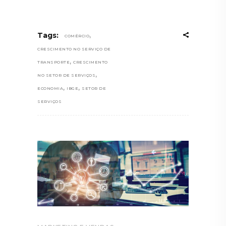
,
Tags:
COMÉRCIO
CRESCIMENTO NO SERVIÇO DE
,
TRANSPORTE
CRESCIMENTO
,
NO SETOR DE SERVIÇOS
,
,
ECONOMIA
IBGE
SETOR DE
SERVIÇOS