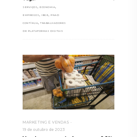
,
,
SERVIÇOS
ECONOMIA
,
,
EMPREGOS
IBGE
PNAD
,
CONTÍNUA
TRABALHADORES
DE PLATAFORMAS DIGITAIS
MARKETING E VENDAS
19 de outubro de 2023