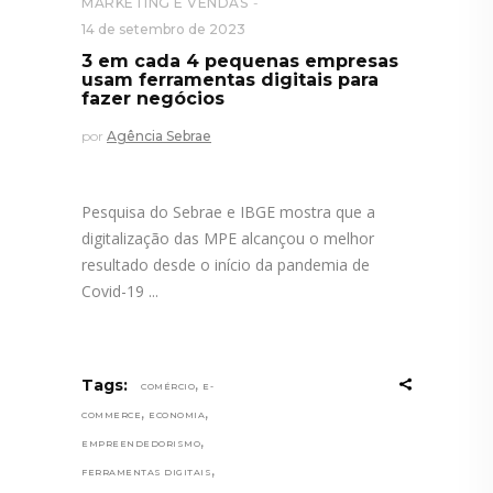
MARKETING E VENDAS
14 de setembro de 2023
3 em cada 4 pequenas empresas
usam ferramentas digitais para
fazer negócios
por
Agência Sebrae
Pesquisa do Sebrae e IBGE mostra que a
digitalização das MPE alcançou o melhor
resultado desde o início da pandemia de
Covid-19
,
Tags:
COMÉRCIO
E-
,
,
COMMERCE
ECONOMIA
,
EMPREENDEDORISMO
,
FERRAMENTAS DIGITAIS