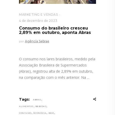
MARKETING E VENDAS
4 de dezembro de 2023
Consumo do brasileiro cresceu
2,89% em outubro, aponta Abras
por
Agência Sebrae
O consumo nos lares brasileiros, medido pela
Associação Brasileira de Supermercados
(Abras), registrou alta de 2,89% em outubro,
na comparação com o mês anterior. Na
,
Tags:
ABRAS
,
,
ALIMENTOS
BEBIDAS
,
,
,
CONSUMO
ECONOMIA
IBGE