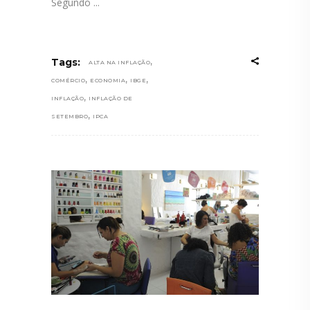
Segundo
,
Tags:
ALTA NA INFLAÇÃO
,
,
,
COMÉRCIO
ECONOMIA
IBGE
,
INFLAÇÃO
INFLAÇÃO DE
,
SETEMBRO
IPCA