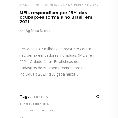
MARKETING E VENDAS
6 de outubro de 2023
MEIs respondiam por 19% das
ocupações formais no Brasil em
2021
por
Agência Sebrae
Cerca de 13,2 milhões de brasileiros eram
microempreendedores individuais (MEIs) em
2021. O dado é das Estatísticas dos
Cadastros de Microempreendedores
Individuais 2021, divulgada nesta
,
Tags:
ECONOMIA
,
EMPREENDEDORISMO
,
,
EMPREGOS FORMAIS
IBGE
MEI