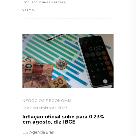
,
,
IBGE
PEQUENAS EMPRESAS
VAREJO
NEGÓCIOS E ECONOMIA
12 de setembro de 2023
Inflação oficial sobe para 0,23%
em agosto, diz IBGE
por
Agência Brasil