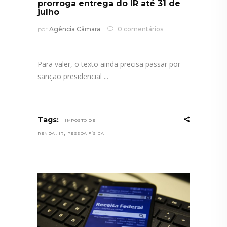
prorroga entrega do IR até 31 de
julho
por
Agência Câmara
0 comentários
Para valer, o texto ainda precisa passar por
sanção presidencial
Tags:
IMPOSTO DE
,
,
RENDA
IR
PESSOA FÍSICA