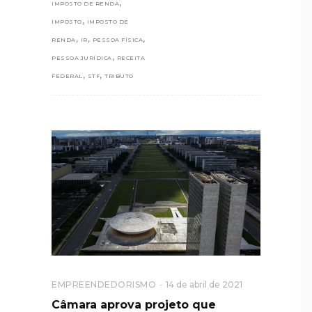
,
IMPOSTO DE RENDA
,
IMPOSTO
IMPOSTO DE
,
,
,
RENDA
IR
PESSOA FÍSICA
,
PESSOA JURÍDICA
RECEITA
,
,
FEDERAL
STF
TRIBUTO
EMPREENDEDORISMO
14 de abril de 2021
Câmara aprova projeto que