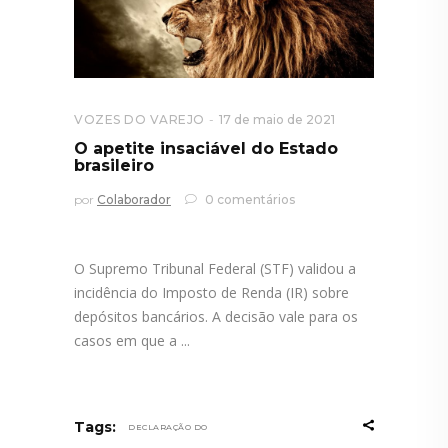
VOZES DO VAREJO
17 de maio de 2021
O apetite insaciável do Estado
brasileiro
por
Colaborador
0 comentários
O Supremo Tribunal Federal (STF) validou a
incidência do Imposto de Renda (IR) sobre
depósitos bancários. A decisão vale para os
casos em que a
Tags:
DECLARAÇÃO DO