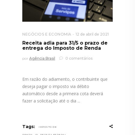
NEGÓCIOS E ECONOMIA
12 de abril de 2021
Receita adia para 31/5 o prazo de
entrega do Imposto de Renda
por
Agência Brasil
0 comentários
Em razão do adiamento, o contribuinte que
deseja pagar o imposto via débito
automático desde a primeira cota deverá
fazer a solicitação até o dia
Tags:
IMPOSTO DE
,
,
RENDA
IR
RECEITA FEDERAL