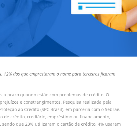
s. 12% dos que emprestaram o nome para terceiros ficaram
ras a prazo quando estão com problemas de crédito. O
rejuízos e constrangimentos. Pesquisa realizada pela
Proteção ao Crédito (SPC Brasil), em parceria com o Sebrae,
de crédito, crediário, empréstimo ou financiamento,
, sendo que 23% utilizaram o cartão de crédito; 4% usaram