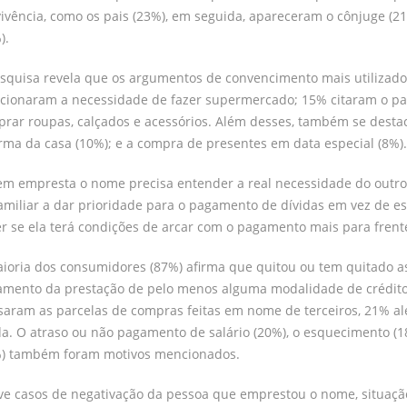
ivência, como os pais (23%), em seguida, apareceram o cônjuge (21%
).
squisa revela que os argumentos de convencimento mais utiliza
ionaram a necessidade de fazer supermercado; 15% citaram o pa
rar roupas, calçados e acessórios. Além desses, também se destac
rma da casa (10%); e a compra de presentes em data especial (8%).
m empresta o nome precisa entender a real necessidade do outro l
amiliar a dar prioridade para o pagamento de dívidas em vez de 
r se ela terá condições de arcar com o pagamento mais para frente
ioria dos consumidores (87%) afirma que quitou ou tem quitado a
mento da prestação de pelo menos alguma modalidade de crédito 
saram as parcelas de compras feitas em nome de terceiros, 21% a
a. O atraso ou não pagamento de salário (20%), o esquecimento (1
%) também foram motivos mencionados.
e casos de negativação da pessoa que emprestou o nome, situaç