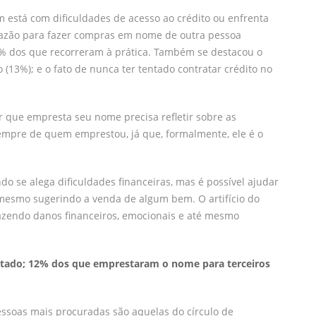
m está com dificuldades de acesso ao crédito ou enfrenta
razão para fazer compras em nome de outra pessoa
3% dos que recorreram à prática. Também se destacou o
 (13%); e o fato de nunca ter tentado contratar crédito no
r que empresta seu nome precisa refletir sobre as
sempre de quem emprestou, já que, formalmente, ele é o
do se alega dificuldades financeiras, mas é possível ajudar
 mesmo sugerindo a venda de algum bem. O artifício do
azendo danos financeiros, emocionais e até mesmo
tado;
12% dos que emprestaram o nome para terceiros
essoas mais procuradas são aquelas do círculo de