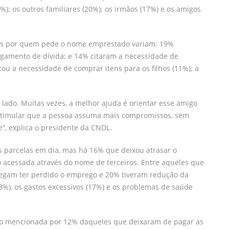
); os outros familiares (20%); os irmãos (17%) e os amigos
dos por quem pede o nome emprestado variam: 19%
gamento de dívida; e 14% citaram a necessidade de
ou a necessidade de comprar itens para os filhos (11%); a
ado. Muitas vezes, a melhor ajuda é orientar esse amigo
estimular que a pessoa assuma mais compromissos, sem
”, explica o presidente da CNDL.
s parcelas em dia, mas há 16% que deixou atrasar o
acessada através do nome de terceiros. Entre aqueles que
legam ter perdido o emprego e 20% tiveram redução da
8%), os gastos excessivos (17%) e os problemas de saúde
ão mencionada por 12% daqueles que deixaram de pagar as