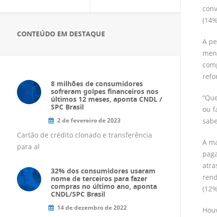
conv
(14%
CONTEÚDO EM DESTAQUE
A pe
menc
comp
refo
8 milhões de consumidores
sofreram golpes financeiros nos
“Que
últimos 12 meses, aponta CNDL /
SPC Brasil
ou f
2 de fevereiro de 2023
sabe
Cartão de crédito clonado e transferência
A ma
para al
paga
atra
32% dos consumidores usaram
rend
nome de terceiros para fazer
compras no último ano, aponta
(12
CNDL/SPC Brasil
14 de dezembro de 2022
Houv