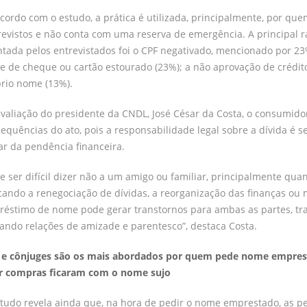
cordo com o estudo, a prática é utilizada, principalmente, por que
evistos e não conta com uma reserva de emergência. A principal 
tada pelos entrevistados foi o CPF negativado, mencionado por 2
te de cheque ou cartão estourado (23%); a não aprovação de crédito
rio nome (13%).
valiação do presidente da CNDL, José César da Costa, o consumido
equências do ato, pois a responsabilidade legal sobre a dívida é 
lar da pendência financeira.
e ser difícil dizer não a um amigo ou familiar, principalmente quan
cando a renegociação de dívidas, a reorganização das finanças ou
éstimo de nome pode gerar transtornos para ambas as partes, tr
ando relações de amizade e parentesco”, destaca Costa.
s e cônjuges são os mais abordados por quem pede nome empres
er compras ficaram com o nome sujo
tudo revela ainda que, na hora de pedir o nome emprestado, as p