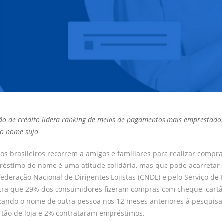
ão de crédito lidera ranking de meios de pagamentos mais emprestado
o nome sujo
os brasileiros recorrem a amigos e familiares para realizar comp
éstimo de nome é uma atitude solidária, mas que pode acarretar p
ederação Nacional de Dirigentes Lojistas (CNDL) e pelo Serviço de 
ra que 29% dos consumidores fizeram compras com cheque, cartão 
izando o nome de outra pessoa nos 12 meses anteriores à pesquisa
rtão de loja e 2% contrataram empréstimos.