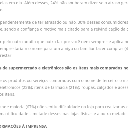
elas em dia. Além desses, 24% não souberam dizer se o atraso ge
e.
pendentemente de ter atrasado ou não, 30% desses consumidores
, sendo a confiança o motivo mais citado para a reivindicação da q
r pelo outro aquilo que outro faz por você nem sempre se aplica
emprestariam o nome para um amigo ou familiar fazer compras (40
estar.
s de supermercado e eletrônicos são os itens mais comprados n
e os produtos ou serviços comprados com o nome de terceiro, o ma
eletrônicos (23%); itens de farmácia (21%); roupas, calçados e aces
os itens.
ande maioria (67%) não sentiu dificuldade na loja para realizar 
ma dificuldade – metade desses nas lojas físicas e a outra metade 
ORMAÇÕES À IMPRENSA