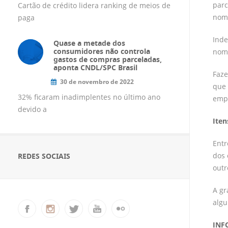
parc
Cartão de crédito lidera ranking de meios de
nom
paga
Inde
Quase a metade dos
consumidores não controla
nome
gastos de compras parceladas,
aponta CNDL/SPC Brasil
Faze
30 de novembro de 2022
que 
32% ficaram inadimplentes no último ano
empr
devido a
Iten
Entr
dos 
REDES SOCIAIS
outr
A gr
algu
INF