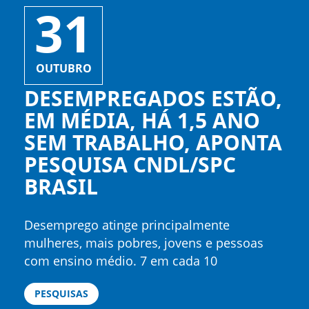
31
OUTUBRO
DESEMPREGADOS ESTÃO,
EM MÉDIA, HÁ 1,5 ANO
SEM TRABALHO, APONTA
PESQUISA CNDL/SPC
BRASIL
Desemprego atinge principalmente
mulheres, mais pobres, jovens e pessoas
com ensino médio. 7 em cada 10
desempregados têm recorrido a bicos para
PESQUISAS
se sustentar Uma pesquisa realizada pela