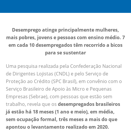
Confederação Nacional de Dirigentes
Lojistas (CNDL) e pelo Serviço de Proteção
ao Crédito (SPC Brasil), em convênio com o
Serviço Brasileiro de Apoio às Micro e
Desemprego atinge principalmente mulheres,
Pequenas Empresas (Sebrae), com pessoas
mais pobres, jovens e pessoas com ensino médio. 7
que estão sem trabalho, revela
em cada 10 desempregados têm recorrido a bicos
que os desempregados brasileiros já estão
para se sustentar
há 18 meses (1 ano e meio), em média, sem
ocupação formal, três meses a mais do que
Uma pesquisa realizada pela Confederação Nacional
apontou o levantamento realizado em 2020.
de Dirigentes Lojistas (CNDL) e pelo Serviço de
A pesquisa também mostra que 64% dos
Proteção ao Crédito (SPC Brasil), em convênio com o
entrevistados estariam dispostos a receber
Serviço Brasileiro de Apoio às Micro e Pequenas
menos que a remuneração do último
Empresas (Sebrae), com pessoas que estão sem
emprego, um aumento de 13 pontos
trabalho, revela que os
desempregados brasileiros
percentuais em comparação a 2020. As
já estão há 18 meses (1 ano e meio), em média,
justificativas destacadas pelos entrevistados
sem ocupação formal, três meses a mais do que
apontam que para eles o mais importante
apontou o levantamento realizado em 2020.