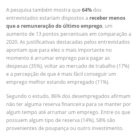
no momento é arrumar emprego para pagar
as despesas (35%), voltar ao mercado de
A pesquisa também mostra que
64%
dos
trabalho (17%) e a percepção de que é mais
entrevistados estariam dispostos a
receber menos
fácil conseguir um emprego melhor estando
que a remuneração do último emprego
, um
empregado (11%). Segundo o estudo, 86%
aumento de 13 pontos percentuais em comparação a
dos desempregados afirmam não ter
2020. As justificativas destacadas pelos entrevistados
alguma reserva financeira para se manter
apontam que para eles o mais importante no
por algum tempo até arrumar um emprego.
momento é arrumar emprego para pagar as
Entre os que possuem algum tipo de reserva
despesas (35%), voltar ao mercado de trabalho (17%)
(14%), 58% são provenientes de poupança
e a percepção de que é mais fácil conseguir um
ou outro investimento.…
emprego melhor estando empregado (11%).
Segundo o estudo, 86% dos desempregados afirmam
não ter alguma reserva financeira para se manter por
algum tempo até arrumar um emprego. Entre os que
possuem algum tipo de reserva (14%), 58% são
provenientes de poupança ou outro investimento.