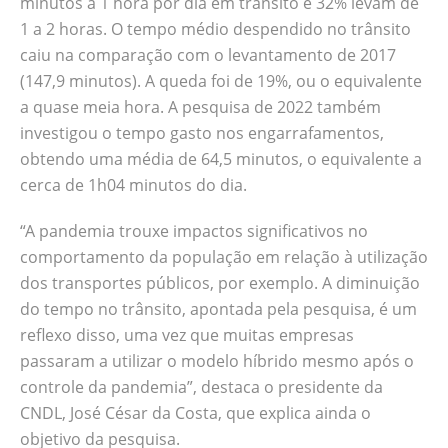
minutos a 1 hora por dia em trânsito e 32% levam de
1h04 minutos do dia. “A pandemia trouxe
1 a 2 horas. O tempo médio despendido no trânsito
impactos significativos no comportamento
caiu na comparação com o levantamento de 2017
da população em relação à utilização dos
(147,9 minutos). A queda foi de 19%, ou o equivalente
transportes públicos, por exemplo. A
a quase meia hora. A pesquisa de 2022 também
diminuição do tempo…
investigou o tempo gasto nos engarrafamentos,
obtendo uma média de 64,5 minutos, o equivalente a
cerca de 1h04 minutos do dia.
“A pandemia trouxe impactos significativos no
comportamento da população em relação à utilização
dos transportes públicos, por exemplo. A diminuição
do tempo no trânsito, apontada pela pesquisa, é um
reflexo disso, uma vez que muitas empresas
passaram a utilizar o modelo híbrido mesmo após o
controle da pandemia”, destaca o presidente da
CNDL, José César da Costa, que explica ainda o
objetivo da pesquisa.