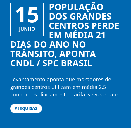
15
POPULAÇÃO
DOS GRANDES
CENTROS PERDE
JUNHO
EM MÉDIA 21
DIAS DO ANO NO
TRÂNSITO, APONTA
CNDL / SPC BRASIL
Levantamento aponta que moradores de
grandes centros utilizam em média 2,5
conduções diariamente. Tarifa, segurança e
conforto são os itens com pior avaliação.
PESQUISAS
43% afirmam ter medo de usar o transporte
público após a pandemia Os brasileiros que
residem nas capitais passam cerca de 2h do