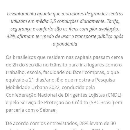
seu dia no trânsito para ir a lugares como o
trabalho, escola, faculdade ou fazer
Levantamento aponta que moradores de grandes centros
compras, o que equivale a 21 dias/ano. É o
utilizam em média 2,5 conduções diariamente. Tarifa,
que mostra a Pesquisa Mobilidade Urbana
segurança e conforto são os itens com pior avaliação.
2022, conduzida pela Confederação
43% afirmam ter medo de usar o transporte público após
Nacional de Dirigentes Lojistas (CNDL) e
a pandemia
pelo Serviço de Proteção ao Crédito (SPC
Brasil) em parceria com o Sebrae. De acordo
Os brasileiros que residem nas capitais passam cerca
com os entrevistados, 28% levam de 30
de 2h do seu dia no trânsito para ir a lugares como o
minutos a 1 hora por dia em trânsito e 32%
trabalho, escola, faculdade ou fazer compras, o que
levam de 1 a 2 horas. O tempo médio
equivale a 21 dias/ano. É o que mostra a Pesquisa
despendido no trânsito caiu na comparação
Mobilidade Urbana 2022, conduzida pela
com o levantamento de 2017 (147,9
Confederação Nacional de Dirigentes Lojistas (CNDL)
minutos). A queda foi de 19%, ou o
e pelo Serviço de Proteção ao Crédito (SPC Brasil) em
equivalente a quase meia hora. A pesquisa
parceria com o Sebrae.
de 2022 também investigou o tempo gasto
nos engarrafamentos, obtendo uma média
De acordo com os entrevistados, 28% levam de 30
de 64,5 minutos, o equivalente a cerca de