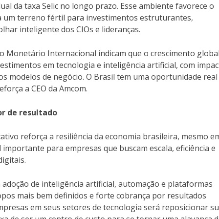
ual da taxa Selic no longo prazo. Esse ambiente favorece o
 um terreno fértil para investimentos estruturantes,
har inteligente dos CIOs e lideranças.
do Monetário Internacional indicam que o crescimento globa
stimentos em tecnologia e inteligência artificial, com impac
vos modelos de negócio. O Brasil tem uma oportunidade real
eforça a CEO da Amcom.
r de resultado
icativo reforça a resiliência da economia brasileira, mesmo 
al importante para empresas que buscam escala, eficiência e
igitais.
adoção de inteligência artificial, automação e plataformas
pos mais bem definidos e forte cobrança por resultados
mpresas em seus setores de tecnologia será reposicionar s
eixa de ser um centro de custo para se tornar uma alavanca 