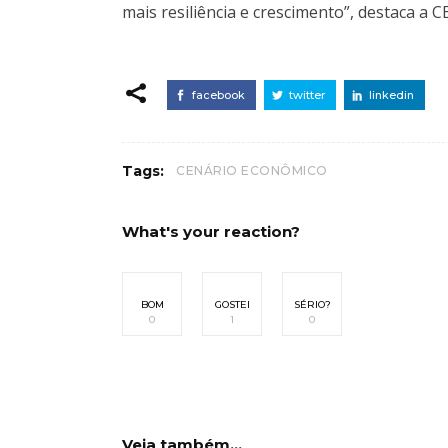
mais resiliência e crescimento”, destaca a C
facebook
twitter
linkedin
Tags:
CENÁRIO ECONÔMICO
What's your reaction?
BOM
GOSTEI
SÉRIO?
0
1
0
Veja também...