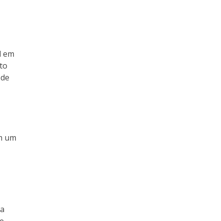
l em
to
 de
em um
ua
de