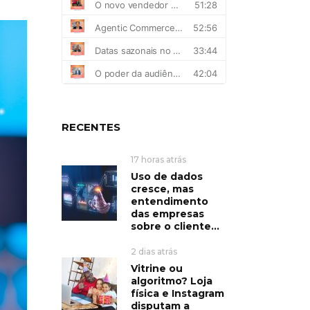
RECENTES
17 horas atrás
Uso de dados
cresce, mas
entendimento
das empresas
sobre o cliente...
2 dias atrás
Vitrine ou
algoritmo? Loja
física e Instagram
disputam a