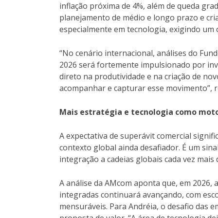
inflação próxima de 4%, além de queda grad
planejamento de médio e longo prazo e cria
especialmente em tecnologia, exigindo um ol
“No cenário internacional, análises do Fun
2026 será fortemente impulsionado por inve
direto na produtividade e na criação de no
acompanhar e capturar esse movimento”, r
Mais estratégia e tecnologia como moto
A expectativa de superávit comercial signif
contexto global ainda desafiador. É um sin
integração a cadeias globais cada vez mais d
A análise da AMcom aponta que, em 2026, a 
integradas continuará avançando, com esco
mensuráveis. Para Andréia, o desafio das e
proposta de valor. “A área de tecnologia d