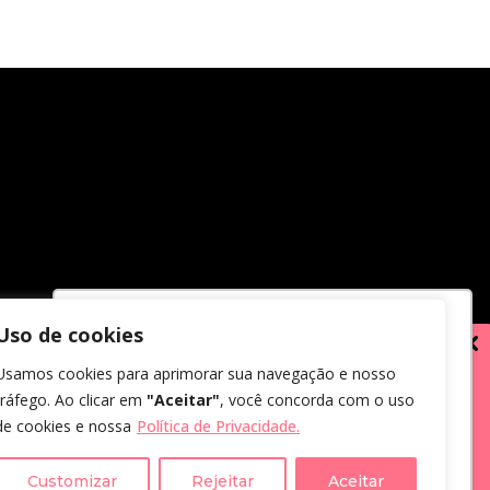
Uso de cookies
Utilizamos cookies para oferecer melhor
Usamos cookies para aprimorar sua navegação e nosso
experiência, melhorar o desempenho,
tráfego. Ao clicar em
"Aceitar"
, você concorda com o uso
analisar como você interage em nosso
de cookies e nossa
Política de Privacidade.
site e personalizar conteúdo.
em receber comunicações.
us dados, eu concordo com a
Customizar
Rejeitar
Aceitar
Recusar Cookies
Aceitar Cookies