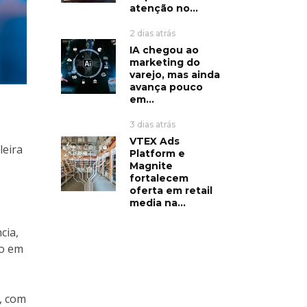
atenção no...
2 dias atrás
IA chegou ao
marketing do
varejo, mas ainda
avança pouco
em...
3 dias atrás
VTEX Ads
leira
Platform e
Magnite
fortalecem
oferta em retail
media na...
cia,
to em
6, com