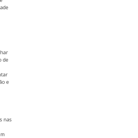
dade
lhar
o de
ntar
ão e
s nas
om