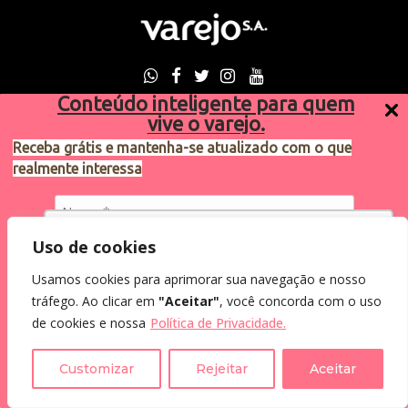
Conteúdo inteligente para quem
vive o varejo.
Sugestões de pauta
varejosa@cndl.org.br
Receba grátis e mantenha-se atualizado com o que
realmente interessa
Utilizamos cookies para oferecer melhor
Uso de cookies
2024®. Todos os direitos reservados.
experiência, melhorar o desempenho, analisar
Usamos cookies para aprimorar sua navegação e nosso
como você interage em nosso site e
Eu concordo em receber comunicações.
tráfego. Ao clicar em
"Aceitar"
, você concorda com o uso
personalizar conteúdo.
Ao informar meus dados, eu concordo com a
de cookies e nossa
Política de Privacidade.
Política de Privacidade
.
Recusar Cookies
Aceitar Cookies
Customizar
Rejeitar
Aceitar
Assine a Newsletter