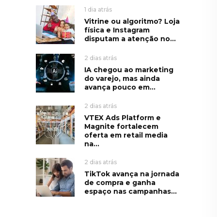
1 dia atrás
Vitrine ou algoritmo? Loja
física e Instagram
disputam a atenção no...
2 dias atrás
IA chegou ao marketing
do varejo, mas ainda
avança pouco em...
2 dias atrás
VTEX Ads Platform e
Magnite fortalecem
oferta em retail media
na...
2 dias atrás
TikTok avança na jornada
de compra e ganha
espaço nas campanhas...