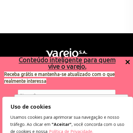
Conteúdo inteligente para quem
vive o varejo.
Receba grátis e mantenha-se atualizado com o que
realmente interessa
Sugestões de pauta
varejosa@cndl.org.br
Utilizamos cookies para oferecer melhor
Uso de cookies
experiência, melhorar o desempenho, analisar
Usamos cookies para aprimorar sua navegação e nosso
como você interage em nosso site e
Eu concordo em receber comunicações.
tráfego. Ao clicar em
"Aceitar"
, você concorda com o uso
personalizar conteúdo.
2024®. Todos os direitos reservados.
Ao informar meus dados, eu concordo com a
de cookies e nossa
Política de Privacidade.