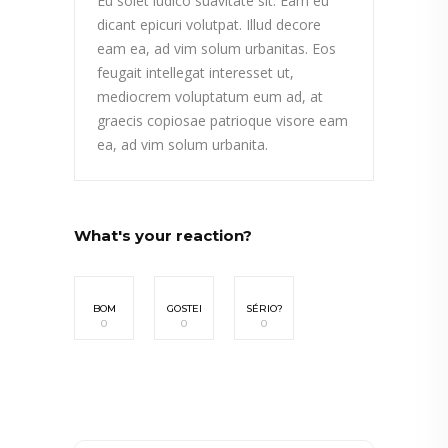
Eu solet iudico suavitate sit. Eam eu
dicant epicuri volutpat. Illud decore
eam ea, ad vim solum urbanitas. Eos
feugait intellegat interesset ut,
mediocrem voluptatum eum ad, at
graecis copiosae patrioque visore eam
ea, ad vim solum urbanita.
What's your reaction?
BOM
GOSTEI
SÉRIO?
0
0
0