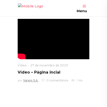
Menu
Vídeo
27 de novembro de 2023
Vídeo – Página incial
por
Varejo S.A.
0 comentários
1.16k