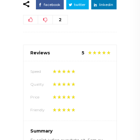
facebook
twitter
linkedin
2
Reviews
5
Speed
Quality
Price
Friendly
Summary