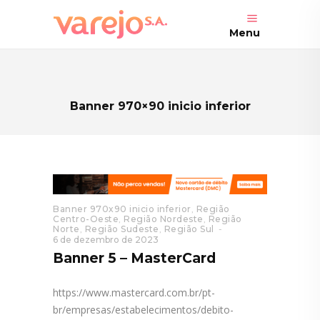
Menu
Banner 970×90 inicio inferior
Banner 970x90 inicio inferior
,
Região
Centro-Oeste
,
Região Nordeste
,
Região
Norte
,
Região Sudeste
,
Região Sul
6 de dezembro de 2023
Banner 5 – MasterCard
https://www.mastercard.com.br/pt-
br/empresas/estabelecimentos/debito-