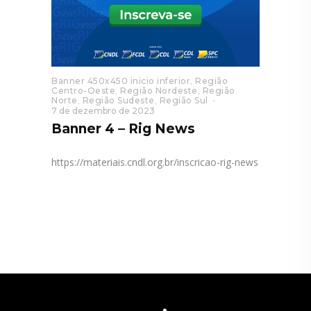
Banner 450x450 inicio inferior
,
Região
Centro-Oeste
,
Região Nordeste
,
Região
Norte
,
Região Sudeste
,
Região Sul
7 de dezembro de 2023
Banner 4 – Rig News
https://materiais.cndl.org.br/inscricao-rig-news