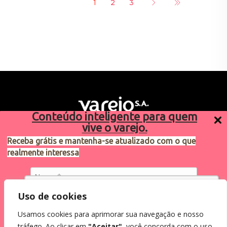
1
2
3
Conteúdo inteligente para quem
vive o varejo.
Receba grátis e mantenha-se atualizado com o que
realmente interessa
Sugestões de pauta
varejosa@cndl.org.br
Utilizamos cookies para oferecer melhor
Uso de cookies
experiência, melhorar o desempenho, analisar
Usamos cookies para aprimorar sua navegação e nosso
como você interage em nosso site e
Eu concordo em receber comunicações.
tráfego. Ao clicar em
"Aceitar"
, você concorda com o uso