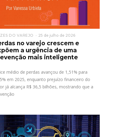
ZES DO VAREJO
25 de julho de 2026
erdas no varejo crescem e
xpõem a urgência de uma
revenção mais inteligente
dice médio de perdas avançou de 1,51% para
5% em 2025, enquanto prejuízo financeiro do
or já alcança R$ 36,5 bilhões, mostrando que a
evenção