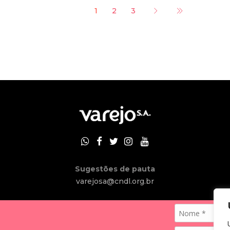
1
2
3
Sugestões de pauta
varejosa@cndl.org.br