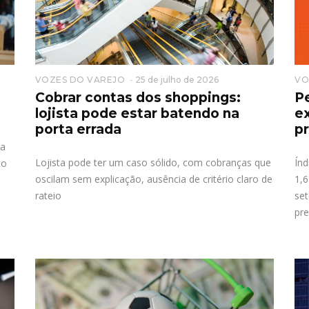
VOZES DO VAREJO
25 de julho de 2026
VO
Cobrar contas dos shoppings:
P
lojista pode estar batendo na
e
porta errada
p
ra
Lojista pode ter um caso sólido, com cobranças que
Ín
ço
oscilam sem explicação, ausência de critério claro de
1,6
rateio
set
pr