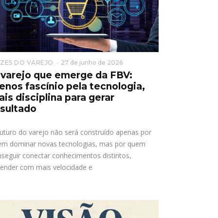
ZES DO VAREJO
27 de junho de 2026
 varejo que emerge da FBV:
nos fascínio pela tecnologia,
is disciplina para gerar
esultado
uturo do varejo não será construído apenas por
em dominar novas tecnologias, mas por quem
seguir conectar conhecimentos distintos,
render com mais velocidade e