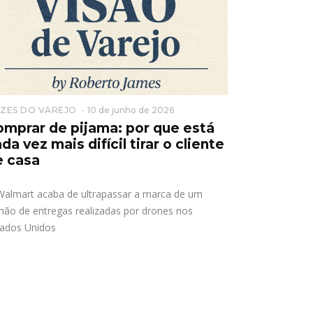
ZES DO VAREJO
10 de junho de 2026
omprar de pijama: por que está
da vez mais difícil tirar o cliente
e casa
Walmart acaba de ultrapassar a marca de um
hão de entregas realizadas por drones nos
tados Unidos