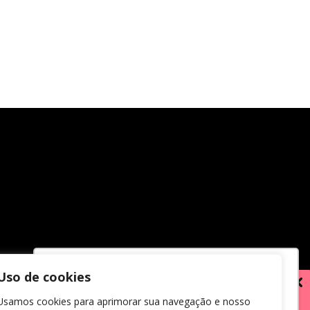
Uso de cookies
Utilizamos cookies para oferecer melhor
Usamos cookies para aprimorar sua navegação e nosso
experiência, melhorar o desempenho,