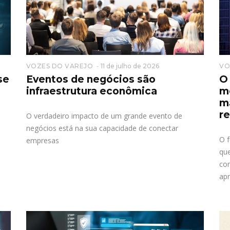
VOZES DO VAREJO
11 de julho de 2026
VO
se
Eventos de negócios são
O
infraestrutura econômica
me
ma
r
O verdadeiro impacto de um grande evento de
negócios está na sua capacidade de conectar
O f
empresas
qu
con
ap