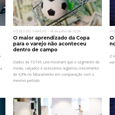
VOZES DO VAREJO
18 de julho de 2026
VO
O maior aprendizado da Copa
O 
para o varejo não aconteceu
n
dentro de campo
o
O l
Dados da TOTVS Linx mostram que o segmento de
ve
moda, calçados e acessórios registrou crescimento
 e
de 4,8% no faturamento em comparação com o
mesmo período