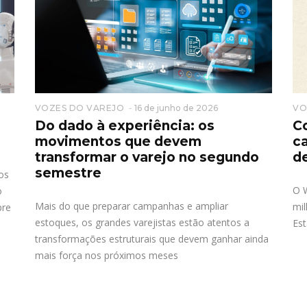
VOZES DO VAREJO
16 de junho de 2026
VO
Do dado à experiência: os
C
movimentos que devem
ca
transformar o varejo no segundo
d
semestre
os
O 
o
Mais do que preparar campanhas e ampliar
mil
pre
estoques, os grandes varejistas estão atentos a
Es
transformações estruturais que devem ganhar ainda
mais força nos próximos meses