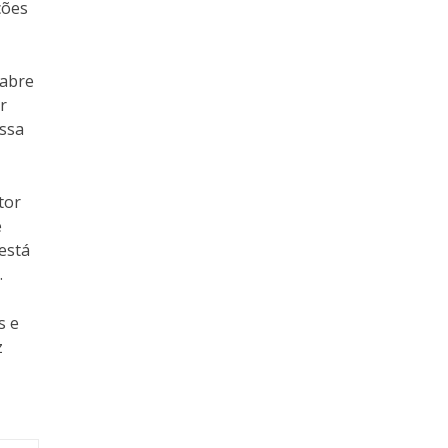
ções
 abre
r
essa
tor
e
está
.
s e
z