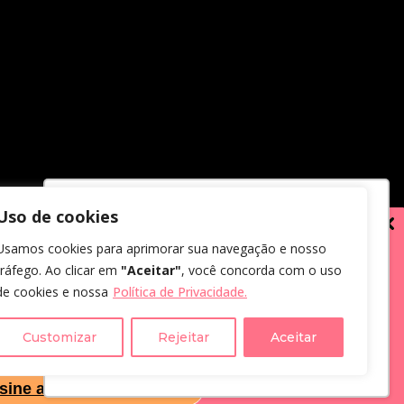
Uso de cookies
Utilizamos cookies para oferecer melhor
Usamos cookies para aprimorar sua navegação e nosso
experiência, melhorar o desempenho,
tráfego. Ao clicar em
"Aceitar"
, você concorda com o uso
analisar como você interage em nosso
de cookies e nossa
Política de Privacidade.
site e personalizar conteúdo.
em receber comunicações.
us dados, eu concordo com a
Customizar
Rejeitar
Aceitar
Recusar Cookies
Aceitar Cookies
cidade
.
sine a Newsletter