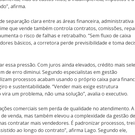
o”, afirma.
de separação clara entre as áreas financeira, administrativa
time que vende também controla contratos, comissões, rep
menta o risco de falhas e retrabalho. “Sem fluxo de caixa
dores básicos, a corretora perde previsibilidade e toma dec
r essa pressão. Com juros ainda elevados, crédito mais sele
m de erro diminui. Segundo especialistas em gestão
lizam processos acabam usando o próprio caixa para financ
iro e sustentabilidade. “Vender mais exige estrutura
o vira um problema, não uma solução”, avalia o executivo.
rações comerciais sem perda de qualidade no atendimento. A
de de venda, mas também elevou a complexidade da gestão d
enas contratar mais vendedores. É padronizar processos, tre
ssistido ao longo do contrato”, afirma Lago. Segundo ele,