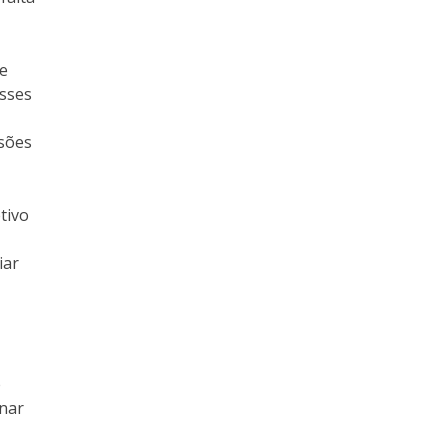
 e
asses
isões
tivo
iar
e
inar