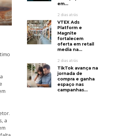
em...
2 dias atrás
VTEX Ads
Platform e
Magnite
fortalecem
oferta em retail
media na...
ltimo
2 dias atrás
TikTok avança na
jornada de
a
compra e ganha
e
espaço nas
campanhas...
rem
etor.
s, a
dem
falta