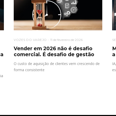
VOZES DO VAREJO
11 de fevereiro de 2026
S
Vender em 2026 não é desafio
M
 a
comercial. É desafio de gestão
a
O custo de aquisição de clientes vem crescendo de
IA
forma consistente
es
ia