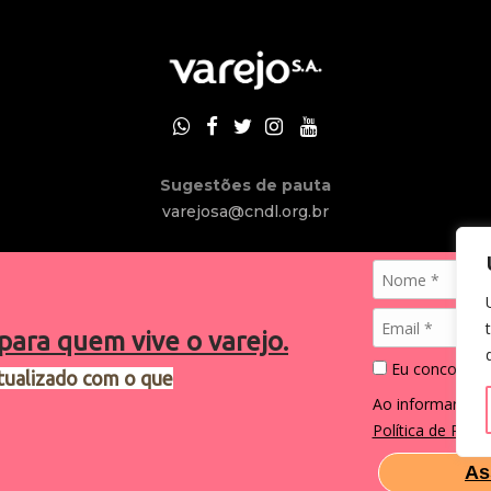
Sugestões de pauta
varejosa@cndl.org.br
para quem vive o varejo.
Eu concordo 
tualizado com o que
2024®. Todos os direitos reservados.
Ao informar me
Política de Priva
As