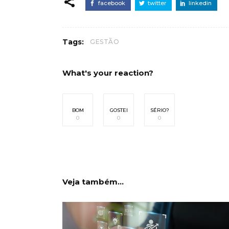
facebook
twitter
linkedin
Tags:
GESTÃO
What's your reaction?
BOM
GOSTEI
SÉRIO?
0
0
0
Veja também...