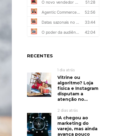
RECENTES
1 dia atrás
Vitrine ou
algoritmo? Loja
física e Instagram
disputam a
atenção no...
2 dias atrás
IA chegou ao
marketing do
varejo, mas ainda
avança pouco