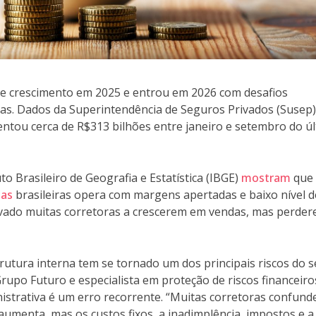
de crescimento em 2025 e entrou em 2026 com desafios
ras. Dados da Superintendência de Seguros Privados (Susep)
ntou cerca de R$313 bilhões entre janeiro e setembro do ú
 Brasileiro de Geografia e Estatística (IBGE)
mostram
que 
as
brasileiras opera com margens apertadas e baixo nível d
evado muitas corretoras a crescerem em vendas, mas perde
tura interna tem se tornado um dos principais riscos do s
rupo Futuro e especialista em proteção de riscos financeiro
strativa é um erro recorrente. “Muitas corretoras confun
umenta, mas os custos fixos, a inadimplência, impostos e a 