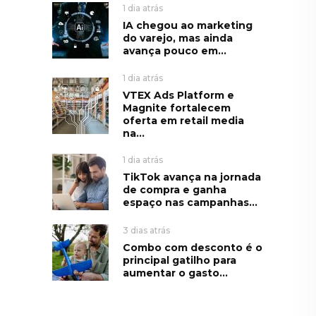
1 dia atrás
IA chegou ao marketing
do varejo, mas ainda
avança pouco em...
1 dia atrás
VTEX Ads Platform e
Magnite fortalecem
oferta em retail media
na...
1 dia atrás
TikTok avança na jornada
de compra e ganha
espaço nas campanhas...
3 dias atrás
Combo com desconto é o
principal gatilho para
aumentar o gasto...