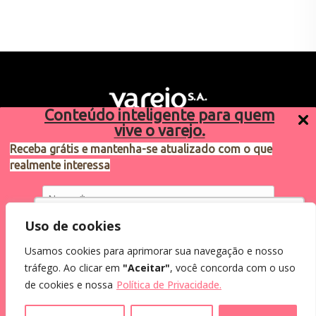
Conteúdo inteligente para quem
vive o varejo.
Receba grátis e mantenha-se atualizado com o que
realmente interessa
Sugestões de pauta
varejosa@cndl.org.br
Utilizamos cookies para oferecer melhor
Uso de cookies
experiência, melhorar o desempenho, analisar
Usamos cookies para aprimorar sua navegação e nosso
como você interage em nosso site e
Eu concordo em receber comunicações.
tráfego. Ao clicar em
"Aceitar"
, você concorda com o uso
personalizar conteúdo.
2024®. Todos os direitos reservados.
Ao informar meus dados, eu concordo com a
de cookies e nossa
Política de Privacidade.
Política de Privacidade
.
Recusar Cookies
Aceitar Cookies