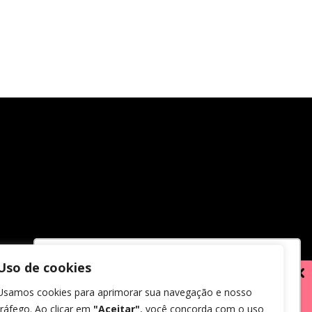
Uso de cookies
Utilizamos cookies para oferecer melhor
Usamos cookies para aprimorar sua navegação e nosso
experiência, melhorar o desempenho,
tráfego. Ao clicar em
"Aceitar"
, você concorda com o uso
analisar como você interage em nosso