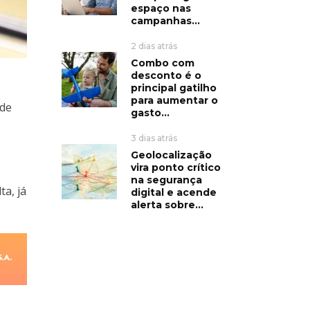
espaço nas
campanhas...
2 dias atrás
Combo com
desconto é o
principal gatilho
para aumentar o
de
gasto...
3 dias atrás
Geolocalização
vira ponto crítico
na segurança
a, já
digital e acende
alerta sobre...