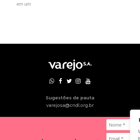
em um
Sugestões de pauta
varejosa@cndl.org.br