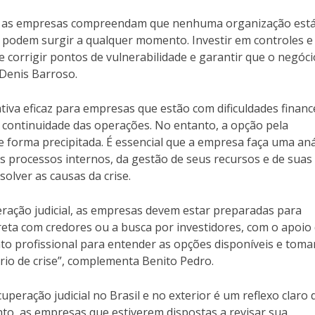
e as empresas compreendam que nenhuma organização est
s podem surgir a qualquer momento. Investir em controles e
 e corrigir pontos de vulnerabilidade e garantir que o negóci
Denis Barroso.
tiva eficaz para empresas que estão com dificuldades financ
a continuidade das operações. No entanto, a opção pela
e forma precipitada. É essencial que a empresa faça uma aná
us processos internos, da gestão de seus recursos e de suas
solver as causas da crise.
eração judicial, as empresas devem estar preparadas para
reta com credores ou a busca por investidores, com o apoio
o profissional para entender as opções disponíveis e toma
rio de crise”, complementa Benito Pedro.
eração judicial no Brasil e no exterior é um reflexo claro 
nto, as empresas que estiverem dispostas a revisar sua