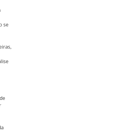
á
o se
eiras,
lise
 de
r
da