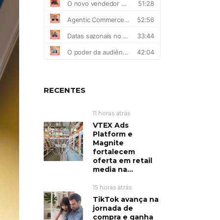
RECENTES
11 horas atrás
VTEX Ads
Platform e
Magnite
fortalecem
oferta em retail
media na...
15 horas atrás
TikTok avança na
jornada de
compra e ganha