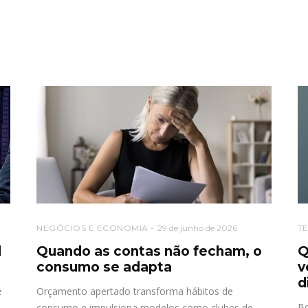
NEGÓCIOS E ECONOMIA
29 de junho de 2026
T
l
Quando as contas não fecham, o
Q
consumo se adapta
v
d
e
Orçamento apertado transforma hábitos de
Bo
consumo e impulsiona modelos como clubes de