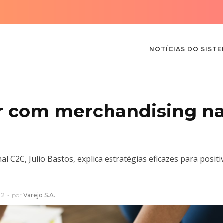
NOTÍCIAS DO SIST
r com merchandising n
 C2C, Julio Bastos, explica estratégias eficazes para posit
22
por
Varejo S.A.