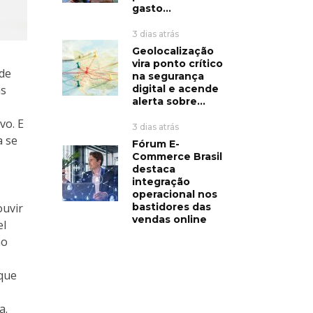
gasto...
3 dias atrás
Geolocalização
vira ponto crítico
de
na segurança
digital e acende
as
alerta sobre...
vo. E
3 dias atrás
a se
Fórum E-
Commerce Brasil
destaca
integração
operacional nos
bastidores das
ouvir
vendas online
el
ho
 que
a.