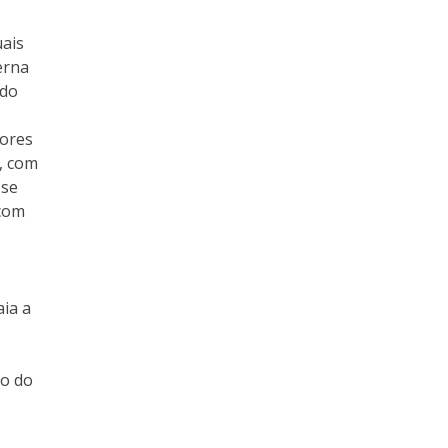
uais
erna
 do
dores
, com
 se
 com
aia a
ão do