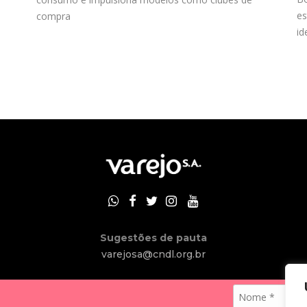
es
compra
id
Sugestões de pauta
varejosa@cndl.org.br