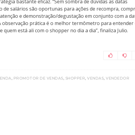
atégia bastante eficaz. “Sem sombra de dúvidas as datas
 de salários são oportunas para ações de recompra, compr
ir atenção e demonstração/degustação em conjunto com a da
A observação prática é o melhor termômetro para entender
uem está ali com o shopper no dia a dia”, finaliza Julio.
,
,
,
,
VENDA
PROMOTOR DE VENDAS
SHOPPER
VENDAS
VENDEDOR