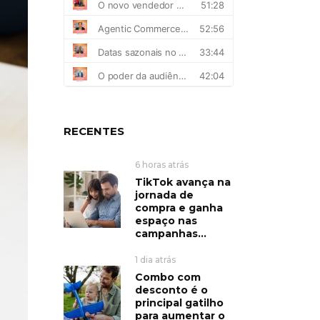
RECENTES
6 horas atrás
TikTok avança na
jornada de
compra e ganha
espaço nas
campanhas...
1 dia atrás
Combo com
desconto é o
principal gatilho
para aumentar o