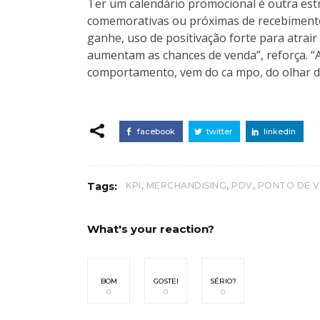
Ter um calendário promocional é outra estr
comemorativas ou próximas de recebimento
ganhe, uso de positivação forte para atra
aumentam as chances de venda”, reforça. “
comportamento, vem do ca mpo, do olhar de q
facebook
twitter
linkedin
,
,
,
Tags:
KPI
MERCHANDISING
PDV
PONTO DE 
What's your reaction?
BOM
GOSTEI
SÉRIO?
0
0
0