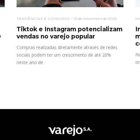
TENDÊNCIAS E CONSUMO
15 de novembro de 2025
M
Tiktok e Instagram potencializam
I
o
vendas no varejo popular
m
c
Compras realizadas diretamente através de redes
No
sociais podem ter um crescimento de até 20%
or
neste ano de