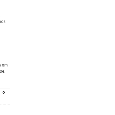
A
nos
a em
se.
0