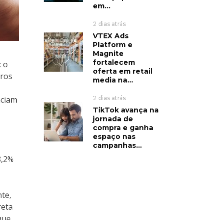
em...
2 dias atrás
VTEX Ads
Platform e
Magnite
fortalecem
: o
oferta em retail
iros
media na...
nciam
2 dias atrás
TikTok avança na
jornada de
compra e ganha
espaço nas
campanhas...
8,2%
nte,
reta
que