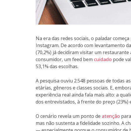
Na era das redes sociais, o paladar começa
Instagram. De acordo com levantamento da B
(70,2%) já decidiram visitar um restaurante
consumidor, um feed bem
cuidado
pode val
53,1% das escolhas.
A pesquisa ouviu 2.548 pessoas de todas as
etárias, gêneros e classes sociais. E, embor
experiência real ainda fala mais alto: a qu
dos entrevistados, à frente do preço (23%) 
O cenário revela um ponto de
atenção
para 
mas não sustenta a fidelidade sozinho. A ch
— especialmente porque o consumidor de ho