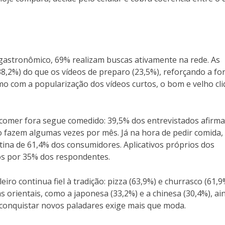
gastronômico, 69% realizam buscas ativamente na rede. As
,2%) do que os vídeos de preparo (23,5%), reforçando a fo
mo com a popularização dos vídeos curtos, o bom e velho cl
e comer fora segue comedido: 39,5% dos entrevistados afirm
 fazem algumas vezes por mês. Já na hora de pedir comida,
tina de 61,4% dos consumidores. Aplicativos próprios dos
s por 35% dos respondentes.
iro continua fiel à tradição: pizza (63,9%) e churrasco (61,9
as orientais, como a japonesa (33,2%) e a chinesa (30,4%), ai
 conquistar novos paladares exige mais que moda.