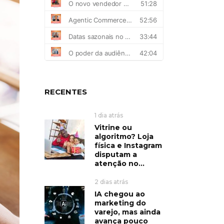
RECENTES
1 dia atrás
Vitrine ou
algoritmo? Loja
física e Instagram
disputam a
atenção no...
2 dias atrás
IA chegou ao
marketing do
varejo, mas ainda
avança pouco