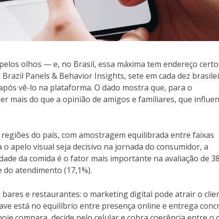
 pelos olhos — e, no Brasil, essa máxima tem endereço certo
razil Panels & Behavior Insights, sete em cada dez brasile
 após vê-lo na plataforma. O dado mostra que, para o
er mais do que a opinião de amigos e familiares, que influe
 regiões do país, com amostragem equilibrada entre faixas
a o apelo visual seja decisivo na jornada do consumidor, a
alidade da comida é o fator mais importante na avaliação de 3
e do atendimento (17,1%).
bares e restaurantes: o marketing digital pode atrair o clie
ave está no equilíbrio entre presença online e entrega conc
je compara, decide pelo celular e cobra coerência entre o 