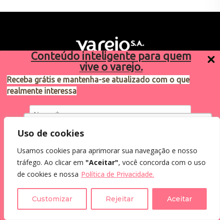
Conteúdo inteligente para quem
vive o varejo.
Receba grátis e mantenha-se atualizado com o que
realmente interessa
Sugestões de pauta
varejosa@cndl.org.br
Utilizamos cookies para oferecer melhor
Uso de cookies
experiência, melhorar o desempenho, analisar
Usamos cookies para aprimorar sua navegação e nosso
como você interage em nosso site e
Eu concordo em receber comunicações.
tráfego. Ao clicar em
"Aceitar"
, você concorda com o uso
personalizar conteúdo.
2024®. Todos os direitos reservados.
Ao informar meus dados, eu concordo com a
de cookies e nossa
Política de Privacidade.
Política de Privacidade
.
Recusar Cookies
Aceitar Cookies
Customizar
Rejeitar
Aceitar
Assine a Newsletter