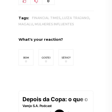
0
,
,
Tags:
FINANCIAL TIMES
LUÍZA TRAJANO
,
MAGALU
MULHERES INFLUENTES
What's your reaction?
BOM
GOSTEI
SÉRIO?
0
0
0