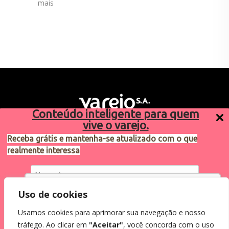
mais
Conteúdo inteligente para quem
vive o varejo.
Receba grátis e mantenha-se atualizado com o que
realmente interessa
Sugestões de pauta
varejosa@cndl.org.br
Utilizamos cookies para oferecer melhor
Uso de cookies
experiência, melhorar o desempenho, analisar
Usamos cookies para aprimorar sua navegação e nosso
como você interage em nosso site e
Eu concordo em receber comunicações.
tráfego. Ao clicar em
"Aceitar"
, você concorda com o uso
personalizar conteúdo.