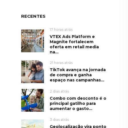
RECENTES
17 horas atrás
VTEX Ads Platform e
Magnite fortalecem
oferta em retail media
na...
21 horas atrás
TikTok avança na jornada
de compra e ganha
espaço nas campanhas...
2 dias atrás
Combo com desconto é o
principal gatilho para
aumentar o gasto...
3 dias atrás
Geolocalização vira ponto