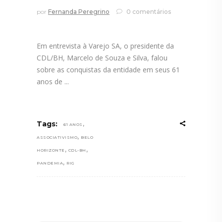
por
Fernanda Peregrino
0 comentários
Em entrevista à Varejo SA, o presidente da
CDL/BH, Marcelo de Souza e Silva, falou
sobre as conquistas da entidade em seus 61
anos de
,
Tags:
61 ANOS
,
ASSOCIATIVISMO
BELO
,
,
HORIZONTE
CDL-BH
,
PANDEMIA
RIG