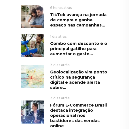
6 horas atrás
TikTok avança na jornada
de compra e ganha
espaço nas campanhas...
1 dia atrás
Combo com desconto é o
principal gatilho para
aumentar o gasto...
3 dias atrás
Geolocalização vira ponto
crítico na segurança
digital e acende alerta
sobre...
3 dias atrás
Fórum E-Commerce Brasil
destaca integração
operacional nos
bastidores das vendas
online