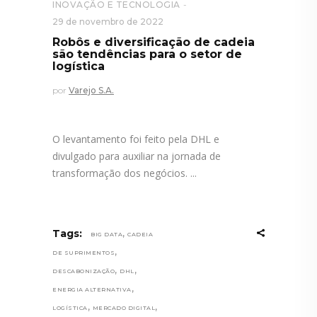
INOVAÇÃO E TECNOLOGIA
29 de novembro de 2022
Robôs e diversificação de cadeia
são tendências para o setor de
logística
por
Varejo S.A.
O levantamento foi feito pela DHL e
divulgado para auxiliar na jornada de
transformação dos negócios.
,
Tags:
BIG DATA
CADEIA
,
DE SUPRIMENTOS
,
,
DESCABONIZAÇÃO
DHL
,
ENERGIA ALTERNATIVA
,
,
LOGÍSTICA
MERCADO DIGITAL