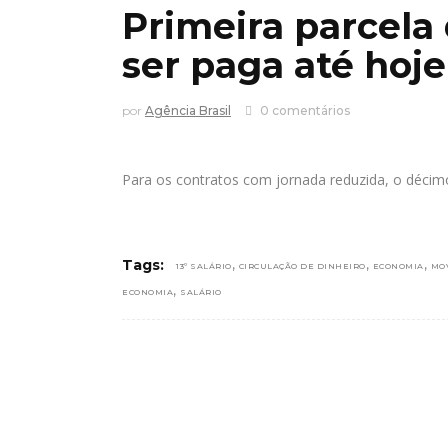
Primeira parcela
ser paga até hoje
por
Agência Brasil
0 comentários
Para os contratos com jornada reduzida, o décimo
,
,
,
Tags:
13º SALÁRIO
CIRCULAÇÃO DE DINHEIRO
ECONOMIA
MO
,
ECONOMIA
SALÁRIO