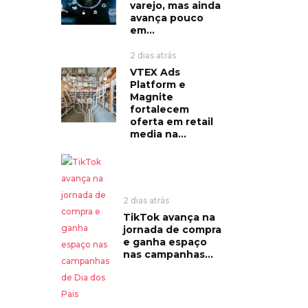
varejo, mas ainda
avança pouco
em...
2 dias atrás
VTEX Ads
Platform e
Magnite
fortalecem
oferta em retail
media na...
2 dias atrás
TikTok avança na
jornada de compra
e ganha espaço
nas campanhas...