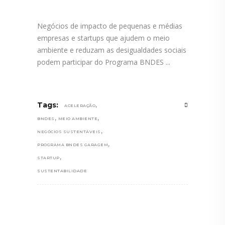
Negócios de impacto de pequenas e médias
empresas e startups que ajudem o meio
ambiente e reduzam as desigualdades sociais
podem participar do Programa BNDES
,
Tags:
ACELERAÇÃO
,
,
BNDES
MEIO AMBIENTE
,
NEGÓCIOS SUSTENTÁVEIS
,
PROGRAMA BNDES GARAGEM
,
STARTUP
SUSTENTABILIDADE