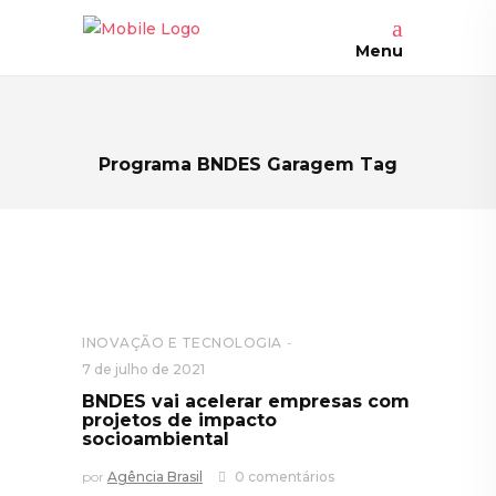
Menu
Programa BNDES Garagem Tag
INOVAÇÃO E TECNOLOGIA
7 de julho de 2021
BNDES vai acelerar empresas com
projetos de impacto
socioambiental
por
Agência Brasil
0 comentários