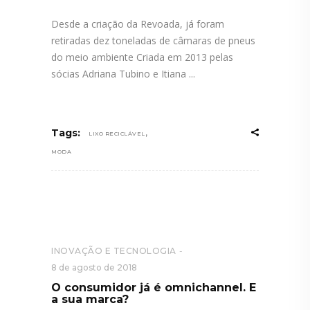
Desde a criação da Revoada, já foram
retiradas dez toneladas de câmaras de pneus
do meio ambiente Criada em 2013 pelas
sócias Adriana Tubino e Itiana
,
Tags:
LIXO RECICLÁVEL
MODA
INOVAÇÃO E TECNOLOGIA
8 de agosto de 2018
O consumidor já é omnichannel. E
a sua marca?