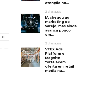
atenção no...
2 dias atrás
IA chegou ao
marketing do
varejo, mas ainda
avança pouco
em...
0
2 dias atrás
VTEX Ads
Platform e
Magnite
fortalecem
oferta em retail
media na...