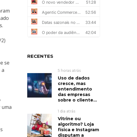
naram
sado
s.
/2)
RECENTES
ue se
 a
5 horas atrás
Uso de dados
cresce, mas
entendimento
das empresas
o
sobre o cliente...
r uma
1 dia atrás
Vitrine ou
algoritmo? Loja
os
física e Instagram
disputam a