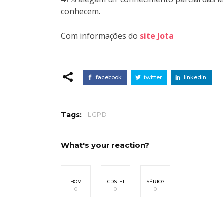
conhecem.
Com informações do
site Jota
facebook
twitter
linkedin
Tags:
LGPD
What's your reaction?
BOM
GOSTEI
SÉRIO?
0
0
0