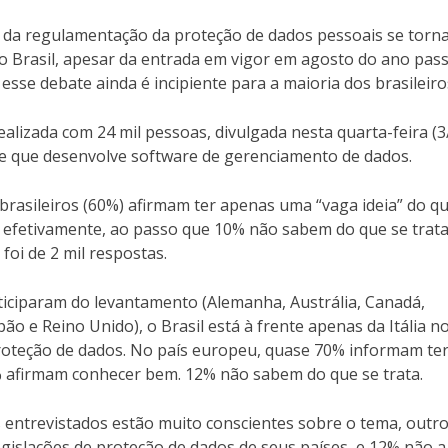
o da regulamentação da proteção de dados pessoais se tor
o Brasil, apesar da entrada em vigor em agosto do ano pas
esse debate ainda é incipiente para a maioria dos brasileiro
alizada com 24 mil pessoas, divulgada nesta quarta-feira (3
 que desenvolve software de gerenciamento de dados.
rasileiros (60%) afirmam ter apenas uma “vaga ideia” do q
 efetivamente, ao passo que 10% não sabem do que se trata
 foi de 2 mil respostas.
iciparam do levantamento (Alemanha, Austrália, Canadá,
apão e Reino Unido), o Brasil está à frente apenas da Itália n
 proteção de dados. No país europeu, quase 70% informam te
 afirmam conhecer bem. 12% não sabem do que se trata.
s entrevistados estão muito conscientes sobre o tema, outr
gislações de proteção de dados de seus países, e 12% não a