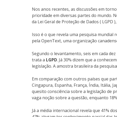
Nos anos recentes, as discussões em torn
prioridade em diversas partes do mundo. N
da Lei Geral de Proteção de Dados ( LGPD ), 
Isso é o que revela uma pesquisa mundial re
pela OpenText, uma organização canadense
Segundo o levantamento, seis em cada dez b
trata a
LGPD
. Já 30% dizem que a conhecem
legislação. A amostra brasileira da pesquisa
Em comparação com outros países que part
Cingapura, Espanha, França, Índia, Itália, J
quesito consciência sobre a legislação de
vaga noção sobre a questão, enquanto 18%
Já a média internacional revela que 41% do
47% alegam ter conhecimento parcial das le