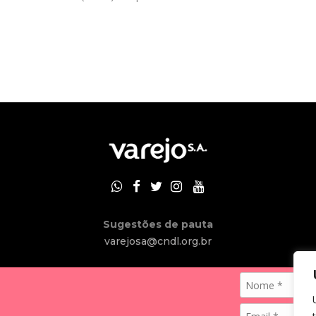
Sugestões de pauta
varejosa@cndl.org.br