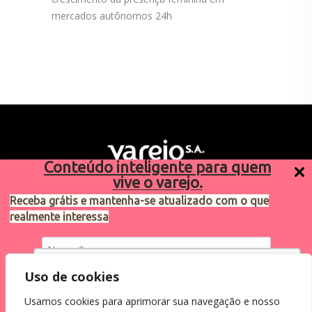
mercados autônomos 24h
Conteúdo inteligente para quem
vive o varejo.
Receba grátis e mantenha-se atualizado com o que
realmente interessa
Sugestões de pauta
varejosa@cndl.org.br
Utilizamos cookies para oferecer melhor
Uso de cookies
experiência, melhorar o desempenho, analisar
Usamos cookies para aprimorar sua navegação e nosso
como você interage em nosso site e
Eu concordo em receber comunicações.