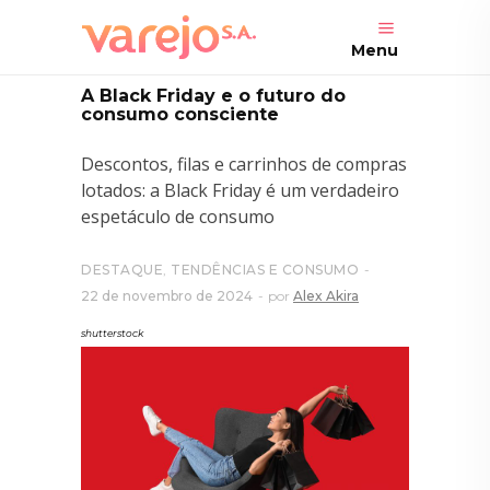
Menu
A Black Friday e o futuro do
consumo consciente
Descontos, filas e carrinhos de compras
lotados: a Black Friday é um verdadeiro
espetáculo de consumo
DESTAQUE
,
TENDÊNCIAS E CONSUMO
22 de novembro de 2024
por
Alex Akira
shutterstock