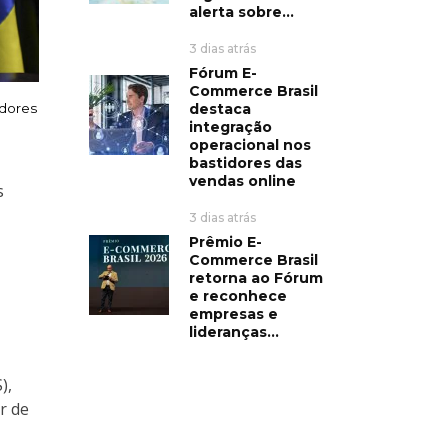
alerta sobre...
3 dias atrás
Fórum E-
Commerce Brasil
adores
destaca
integração
operacional nos
bastidores das
vendas online
s
3 dias atrás
Prêmio E-
Commerce Brasil
retorna ao Fórum
e reconhece
empresas e
lideranças...
),
r de