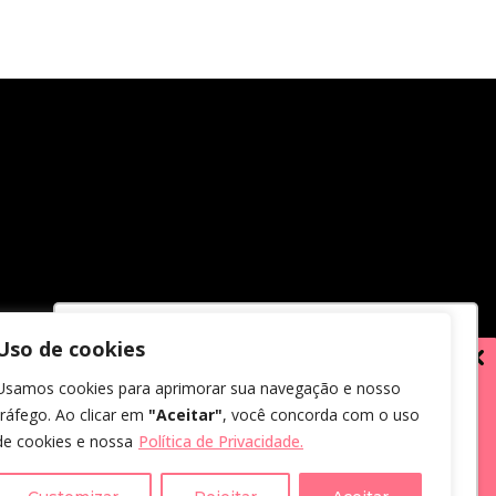
Uso de cookies
Utilizamos cookies para oferecer melhor
Usamos cookies para aprimorar sua navegação e nosso
experiência, melhorar o desempenho,
tráfego. Ao clicar em
"Aceitar"
, você concorda com o uso
analisar como você interage em nosso
de cookies e nossa
Política de Privacidade.
site e personalizar conteúdo.
em receber comunicações.
us dados, eu concordo com a