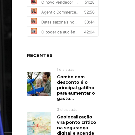
RECENTES
1 dia atrás
Combo com
desconto é o
principal gatilho
para aumentar o
gasto...
3 dias atrás
Geolocalização
vira ponto crítico
na segurança
digital e acende