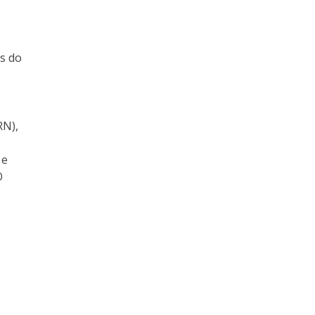
es do
RN),
 e
O