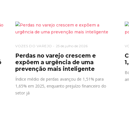
VOZES DO VAREJO
25 de julho de 2026
V
o
Perdas no varejo crescem e
C
ó
expõem a urgência de uma
1
prevenção mais inteligente
Bo
Índice médio de perdas avançou de 1,51% para
an
1,65% em 2025, enquanto prejuízo financeiro do
setor já