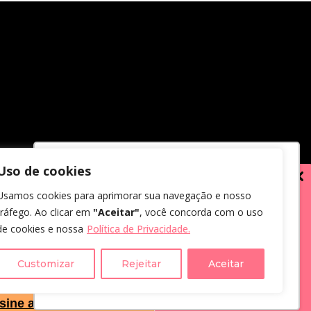
Uso de cookies
Utilizamos cookies para oferecer melhor
Usamos cookies para aprimorar sua navegação e nosso
experiência, melhorar o desempenho,
tráfego. Ao clicar em
"Aceitar"
, você concorda com o uso
analisar como você interage em nosso
de cookies e nossa
Política de Privacidade.
site e personalizar conteúdo.
em receber comunicações.
us dados, eu concordo com a
Customizar
Rejeitar
Aceitar
Recusar Cookies
Aceitar Cookies
cidade
.
sine a Newsletter