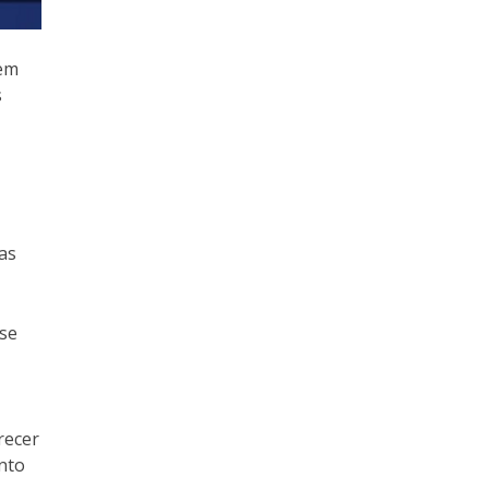
em
s
as
sse
recer
nto