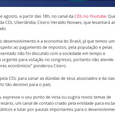
e agosto, a partir das 18h, no canal da
CDL no Youtube
. Qu
da CDL Uberlândia, Cícero Heraldo Novaes, que levantará a
ado.
a o desenvolvimento e a economia do Brasil, já que temos um
espeito ao pagamento de impostos, pela população e pelas
sentado não foi discutido com a sociedade em tempo e
a urgente para votação no congresso, portanto não atende 
tores econômicos” ponderou Cícero.
ela CDL para sanar as dúvidas de seus associados e da cla
 tão decisivo para o país.
a, expresse o seu ponto de vista ou sugira novos temas de
esário, um canal de contato criado pela entidade para escla
úblicos e lutar por pautas importantes para o desenvolvime