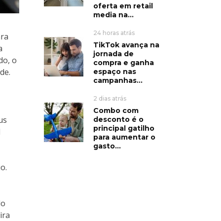
oferta em retail
media na...
24 horas atrás
ara
TikTok avança na
a
jornada de
do, o
compra e ganha
de.
espaço nas
campanhas...
2 dias atrás
Combo com
us
desconto é o
principal gatilho
l
para aumentar o
gasto...
o.
do
ira