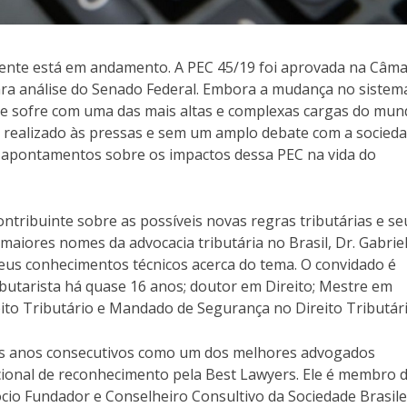
mente está em andamento. A PEC 45/19 foi aprovada na Câm
ara análise do Senado Federal. Embora a mudança no sistem
que sofre com uma das mais altas e complexas cargas do mun
i realizado às pressas e sem um amplo debate com a socieda
 e apontamentos sobre os impactos dessa PEC na vida do
ntribuinte sobre as possíveis novas regras tributárias e se
maiores nomes da advocacia tributária no Brasil, Dr. Gabrie
seus conhecimentos técnicos acerca do tema. O convidado é
ibutarista há quase 16 anos; doutor em Direito; Mestre em
ito Tributário e Mandado de Segurança no Direito Tributári
ois anos consecutivos como um dos melhores advogados
acional de reconhecimento pela Best Lawyers. Ele é membro 
 Sócio Fundador e Conselheiro Consultivo da Sociedade Brasile