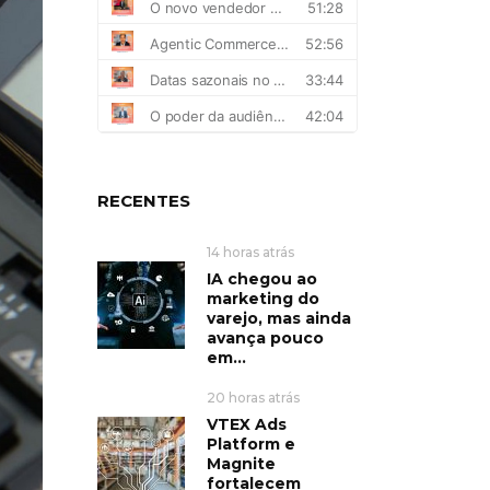
RECENTES
14 horas atrás
IA chegou ao
marketing do
varejo, mas ainda
avança pouco
em...
20 horas atrás
VTEX Ads
Platform e
Magnite
fortalecem