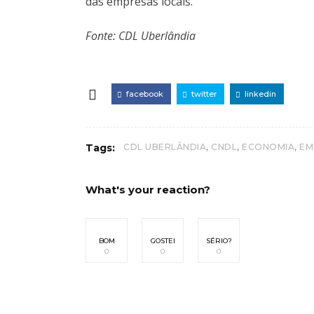
das empresas locais.
Fonte: CDL Uberlândia
facebook
twitter
linkedin
,
,
,
Tags:
CDL UBERLÂNDIA
CNDL
ECONOMIA
EM
What's your reaction?
BOM
GOSTEI
SÉRIO?
0
0
0