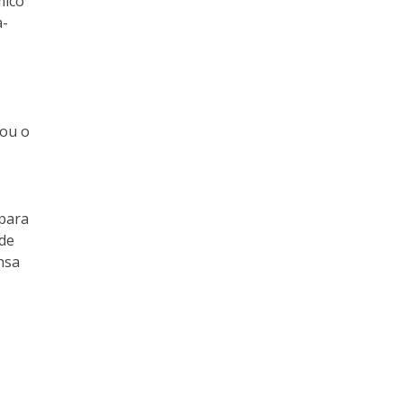
mico
a-
mou o
 para
 de
nsa