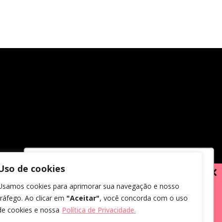
Uso de cookies
Utilizamos cookies para oferecer melhor
Usamos cookies para aprimorar sua navegação e nosso
experiência, melhorar o desempenho,
tráfego. Ao clicar em
"Aceitar"
, você concorda com o uso
analisar como você interage em nosso
de cookies e nossa
Política de Privacidade.
site e personalizar conteúdo.
em receber comunicações.