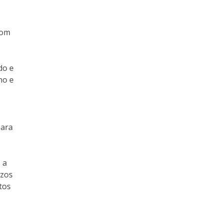
com
do e
no e
para
 a
azos
tos