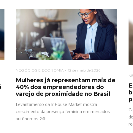
NEGÓCIOS E ECONOMIA
12 de maio de 2026
N
o
Mulheres já representam mais de
E
ó
40% dos empreendedores do
b
varejo de proximidade no Brasil
p
Levantamento da InHouse Market mostra
Ca
crescimento da presença feminina em mercados
de
autônomos 24h
re