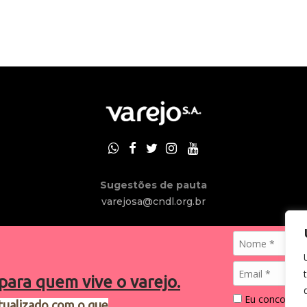
Sugestões de pauta
varejosa@cndl.org.br
para quem vive o varejo.
Eu concordo 
tualizado com o que