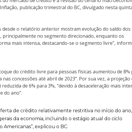
s do mercado de crédito e a revisão do cenário macroeconô
Inflação, publicação trimestral do BC, divulgado nesta quint
s desde o relatório anterior mostram evolução do saldo dos
, principalmente no segmento direcionado, enquanto os
rma mais intensa, destacando-se o segmento livre”, infor
toque do crédito livre para pessoas físicas aumentou de 8%
a nas concessões até abril de 2023”. Por sua vez, a projeção
i reduzida de 6% para 3%, “devido à desaceleração mais inte
e do ano”.
rta de crédito relativamente restritiva no início do ano,
ais da economia, incluindo o estágio atual do ciclo
 Americanas”, explicou o BC.