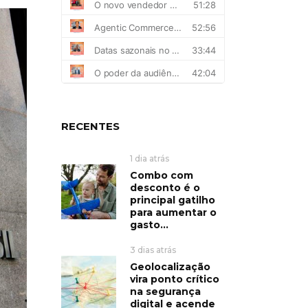
RECENTES
1 dia atrás
Combo com
desconto é o
principal gatilho
para aumentar o
gasto...
3 dias atrás
Geolocalização
vira ponto crítico
na segurança
digital e acende