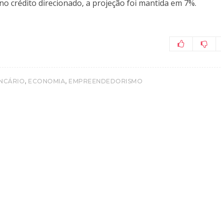
no crédito direcionado, a projeção foi mantida em 7%.
,
,
NCÁRIO
ECONOMIA
EMPREENDEDORISMO