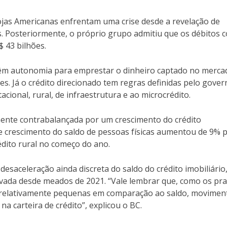
Lojas Americanas enfrentam uma crise desde a revelação de
es. Posteriormente, o próprio grupo admitiu que os débitos 
$ 43 bilhões.
 têm autonomia para emprestar o dinheiro captado no merca
tes. Já o crédito direcionado tem regras definidas pelo gover
cional, rural, de infraestrutura e ao microcrédito.
almente contrabalançada por um crescimento do crédito
e crescimento do saldo de pessoas físicas aumentou de 9% 
édito rural no começo do ano.
desaceleração ainda discreta do saldo do crédito imobiliário,
vada desde meados de 2021. “Vale lembrar que, como os pr
s relativamente pequenas em comparação ao saldo, movimen
 carteira de crédito”, explicou o BC.