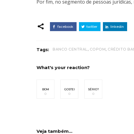
Por fim, no segmento de pessoas jurídicas, 
facebook
twitter
linkedin
,
,
Tags:
BANCO CENTRAL
COPOM
CRÉDITO BA
What's your reaction?
BOM
GOSTEI
SÉRIO?
0
0
0
Veja também...