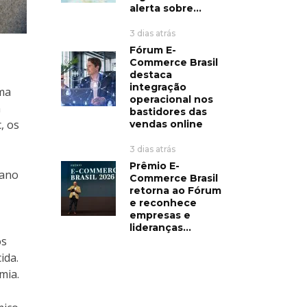
alerta sobre...
3 dias atrás
Fórum E-
Commerce Brasil
destaca
integração
uma
operacional nos
m
bastidores das
, os
vendas online
3 dias atrás
Prêmio E-
 ano
Commerce Brasil
retorna ao Fórum
e reconhece
empresas e
lideranças...
os
ida.
mia.