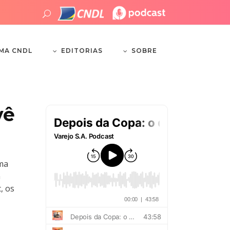
EDITORIAS
SOBRE
EMA CNDL
vê
uma
m
, os