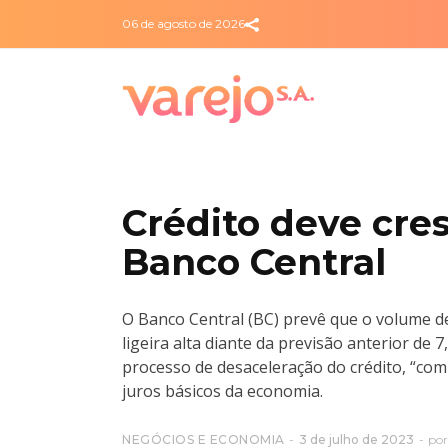
06 de agosto de 2026
Crédito deve cres
Banco Central
O Banco Central (BC) prevê que o volume de
ligeira alta diante da previsão anterior de
processo de desaceleração do crédito, “comp
juros básicos da economia.
NEGÓCIOS E ECONOMIA
3 de julho de 2023
po