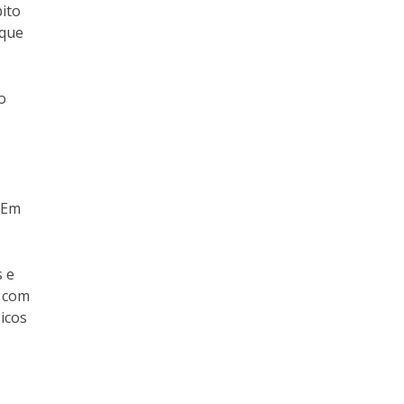
bito
 que
o
. Em
s e
, com
icos