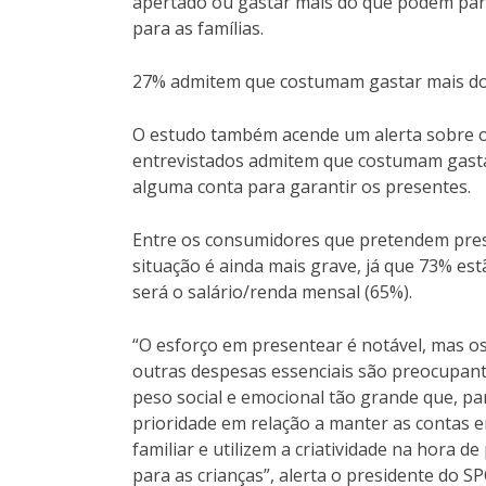
apertado ou gastar mais do que podem para
para as famílias.
27% admitem que costumam gastar mais d
O estudo também acende um alerta sobre o
entrevistados admitem que costumam gasta
alguma conta para garantir os presentes.
Entre os consumidores que pretendem pres
situação é ainda mais grave, já que 73% est
será o salário/renda mensal (65%).
“O esforço em presentear é notável, mas o
outras despesas essenciais são preocupante
peso social e emocional tão grande que, p
prioridade em relação a manter as contas e
familiar e utilizem a criatividade na hora 
para as crianças”, alerta o presidente do SP