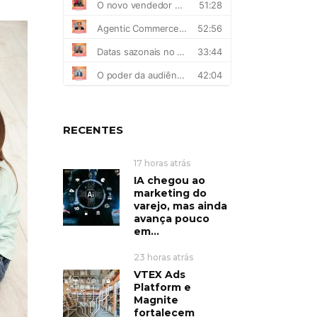
RECENTES
17 horas atrás
IA chegou ao
marketing do
varejo, mas ainda
avança pouco
em...
23 horas atrás
VTEX Ads
Platform e
Magnite
fortalecem