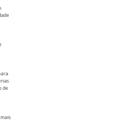
.
dade
e
para
enas
o de
 mais