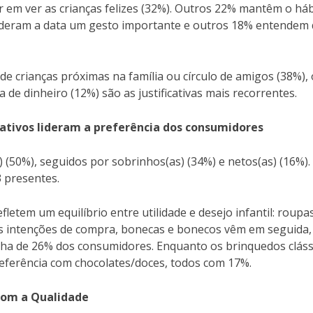
r em ver as crianças felizes (32%). Outros 22% mantêm o há
ideram a data um gesto importante e outros 18% entendem
de crianças próximas na família ou círculo de amigos (38%), 
 de dinheiro (12%) são as justificativas mais recorrentes.
cativos lideram a preferência dos consumidores
) (50%), seguidos por sobrinhos(as) (34%) e netos(as) (16%)
3 presentes.
letem um equilíbrio entre utilidade e desejo infantil: roupa
as intenções de compra, bonecas e bonecos vêm em seguida
olha de 26% dos consumidores. Enquanto os brinquedos cláss
referência com chocolates/doces, todos com 17%.
com a Qualidade