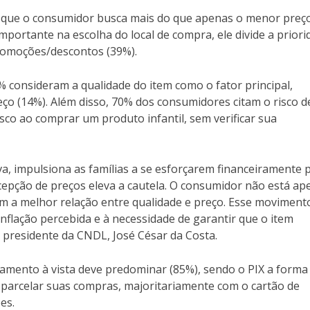
a que o consumidor busca mais do que apenas o menor preço
portante na escolha do local de compra, ele divide a priori
romoções/descontos (39%).
% consideram a qualidade do item como o fator principal,
eço (14%). Além disso, 70% dos consumidores citam o risco d
sco ao comprar um produto infantil, sem verificar sua
va, impulsiona as famílias a se esforçarem financeiramente 
epção de preços eleva a cautela. O consumidor não está ap
m a melhor relação entre qualidade e preço. Esse moviment
inflação percebida e à necessidade de garantir que o item
 presidente da CNDL, José César da Costa.
mento à vista deve predominar (85%), sendo o PIX a forma
m parcelar suas compras, majoritariamente com o cartão de
es.