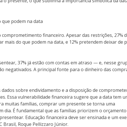
 o presente, o que sublinha a importância simbólica da dat
o que podem na data
 comprometimento financeiro. Apesar das restrições, 27% 
r mais do que podem na data, e 12% pretendem deixar de 
entear, 37% já estão com contas em atraso — e, nesse grup
ão negativados. A principal fonte para o dinheiro das compr
s dados sobre endividamento e a disposição de compromete
s. Essa vulnerabilidade financeira sugere que a data tem 
ara muitas famílias, comprar um presente se torna uma
m dia. É fundamental que as famílias priorizem o orçamento
de presentear. Educação financeira deve ser ensinada e um ex
C Brasil, Roque Pellizzaro Júnior.