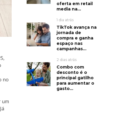
oferta em retail
media na...
1 dia atrás
TikTok avança na
jornada de
compra e ganha
espaço nas
campanhas...
5,
2 dias atrás
o
Combo com
desconto é o
principal gatilho
o no
para aumentar o
gasto...
r um
Já