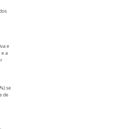
 dos
iva e
 e a
r
%) se
e de