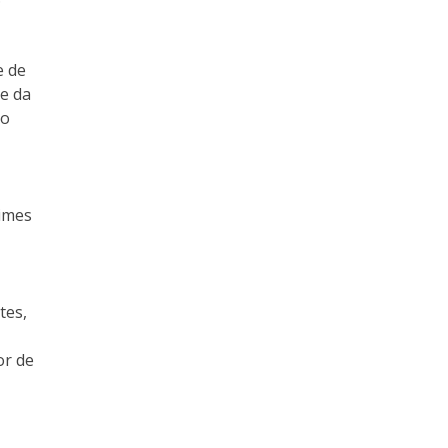
e de
e da
to
gimes
tes,
or de