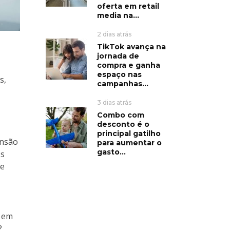
oferta em retail
media na...
2 dias atrás
TikTok avança na
jornada de
compra e ganha
espaço nas
s,
campanhas...
3 dias atrás
Combo com
desconto é o
principal gatilho
ensão
para aumentar o
gasto...
os
de
, em
?