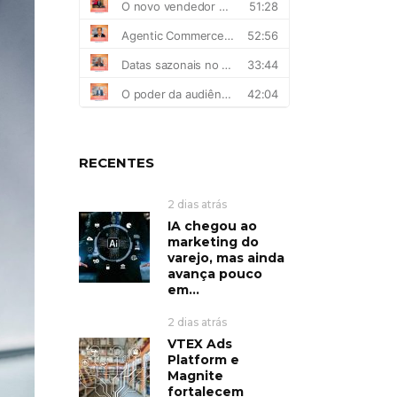
RECENTES
2 dias atrás
IA chegou ao
marketing do
varejo, mas ainda
avança pouco
em...
2 dias atrás
VTEX Ads
Platform e
Magnite
fortalecem