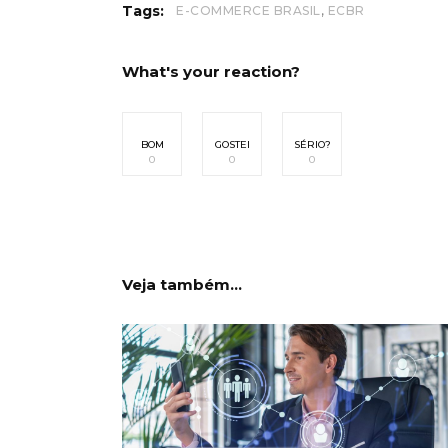
,
Tags:
E-COMMERCE BRASIL
ECBR
What's your reaction?
BOM
GOSTEI
SÉRIO?
0
0
0
Veja também...