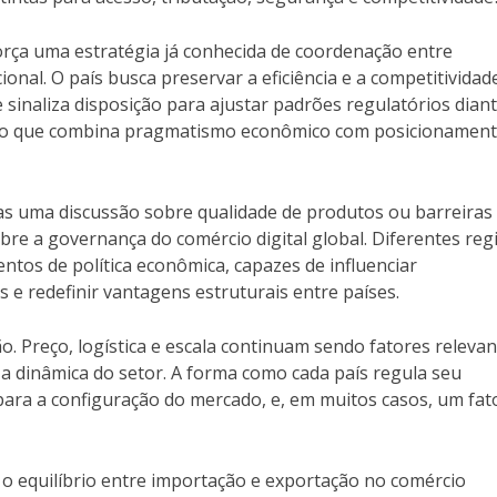
força uma estratégia já conhecida de coordenação entre
nal. O país busca preservar a eficiência e a competitividad
inaliza disposição para ajustar padrões regulatórios diant
to que combina pragmatismo econômico com posicionamen
as uma discussão sobre qualidade de produtos ou barreiras
re a governança do comércio digital global. Diferentes re
tos de política econômica, capazes de influenciar
s e redefinir vantagens estruturais entre países.
o. Preço, logística e escala continuam sendo fatores relevan
 a dinâmica do setor. A forma como cada país regula seu
para a configuração do mercado, e, em muitos casos, um fat
 o equilíbrio entre importação e exportação no comércio