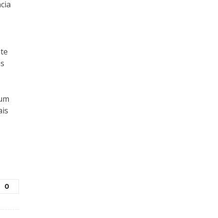
cia
nte
as
 um
ais
0