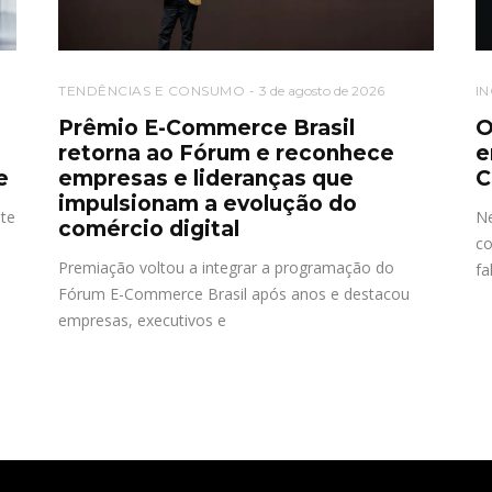
TENDÊNCIAS E CONSUMO
3 de agosto de 2026
I
Prêmio E-Commerce Brasil
O
retorna ao Fórum e reconhece
e
e
empresas e lideranças que
C
impulsionam a evolução do
ate
Ne
comércio digital
co
Premiação voltou a integrar a programação do
fa
Fórum E-Commerce Brasil após anos e destacou
empresas, executivos e