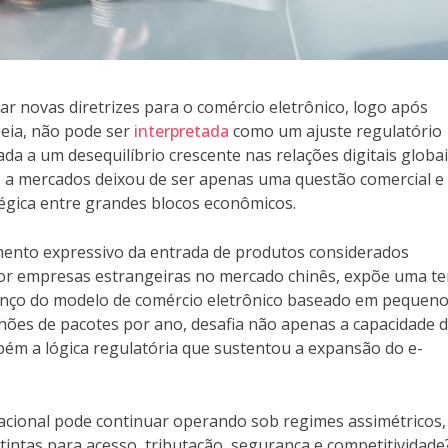
r novas diretrizes para o comércio eletrônico, logo após
eia, não pode ser
interpretada
como um ajuste regulatório
a a um desequilíbrio crescente nas relações digitais globai
o a mercados deixou de ser apenas uma questão comercial e
égica entre grandes blocos econômicos.
mento expressivo da entrada de produtos considerados
por empresas estrangeiras no mercado chinês, expõe uma t
avanço do modelo de comércio eletrônico baseado em pequen
lhões de pacotes por ano, desafia não apenas a capacidade 
mbém a lógica regulatória que sustentou a expansão do e-
nacional pode continuar operando sob regimes assimétricos
tintas para acesso, tributação, segurança e competitividade