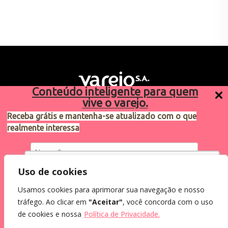
Conteúdo inteligente para quem
vive o varejo.
Receba grátis e mantenha-se atualizado com o que
realmente interessa
Sugestões de pauta
varejosa@cndl.org.br
Utilizamos cookies para oferecer melhor
Uso de cookies
experiência, melhorar o desempenho, analisar
Usamos cookies para aprimorar sua navegação e nosso
como você interage em nosso site e
Eu concordo em receber comunicações.
tráfego. Ao clicar em
"Aceitar"
, você concorda com o uso
personalizar conteúdo.
2024®. Todos os direitos reservados.
Ao informar meus dados, eu concordo com a
de cookies e nossa
Política de Privacidade.
Política de Privacidade
.