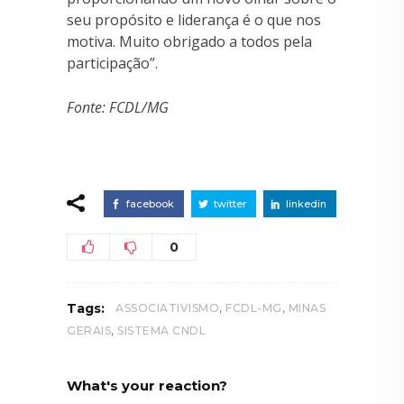
seu propósito e liderança é o que nos
motiva. Muito obrigado a todos pela
participação”.
Fonte: FCDL/MG
facebook
twitter
linkedin
0
,
,
Tags:
ASSOCIATIVISMO
FCDL-MG
MINAS
,
GERAIS
SISTEMA CNDL
What's your reaction?