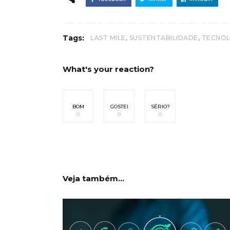
,
,
Tags:
LAST MILE
SUSTENTABILIDADE
TECNOL
What's your reaction?
BOM
GOSTEI
SÉRIO?
0
0
0
Veja também...