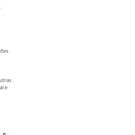
s
ções
utras
al e
0