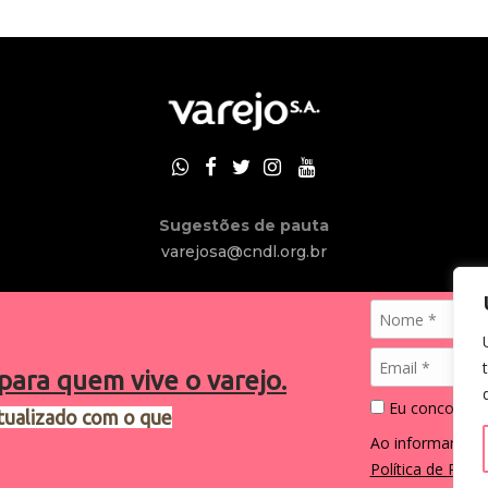
Sugestões de pauta
varejosa@cndl.org.br
para quem vive o varejo.
Eu concordo 
tualizado com o que
2024®. Todos os direitos reservados.
Ao informar me
Política de Priva