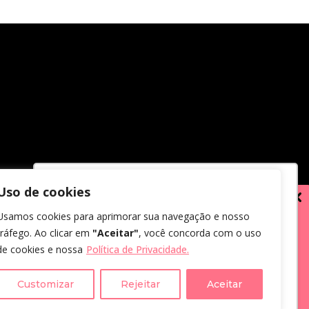
Uso de cookies
Utilizamos cookies para oferecer melhor
Usamos cookies para aprimorar sua navegação e nosso
experiência, melhorar o desempenho,
tráfego. Ao clicar em
"Aceitar"
, você concorda com o uso
analisar como você interage em nosso
de cookies e nossa
Política de Privacidade.
site e personalizar conteúdo.
em receber comunicações.
us dados, eu concordo com a
Customizar
Rejeitar
Aceitar
Recusar Cookies
Aceitar Cookies
cidade
.