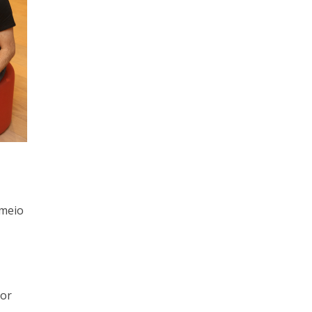
 meio
tor