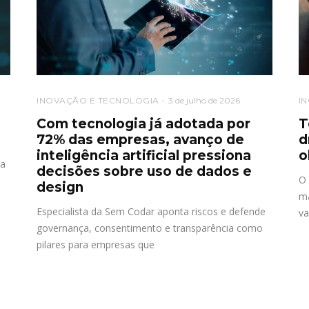
INOVAÇÃO E TECNOLOGIA
3 de julho de 2026
I
Com tecnologia já adotada por
T
72% das empresas, avanço de
d
inteligência artificial pressiona
o
ia
decisões sobre uso de dados e
O 
design
ma
Especialista da Sem Codar aponta riscos e defende
va
governança, consentimento e transparência como
pilares para empresas que