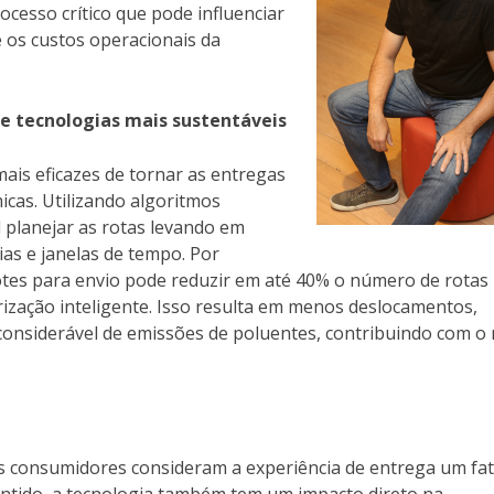
ocesso crítico que pode influenciar
e os custos operacionais da
 e tecnologias mais sustentáveis
mais eficazes de tornar as entregas
icas. Utilizando algoritmos
el planejar as rotas levando em
ias e janelas de tempo. Por
tes para envio pode reduzir em até 40% o número de rotas
irização inteligente. Isso resulta em menos deslocamentos,
onsiderável de emissões de poluentes, contribuindo com o
 consumidores consideram a experiência de entrega um fa
ntido, a tecnologia também tem um impacto direto na