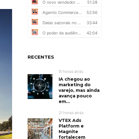
RECENTES
15 horas atrás
IA chegou ao
marketing do
varejo, mas ainda
avança pouco
em...
21 horas atrás
VTEX Ads
Platform e
Magnite
fortalecem