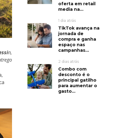
oferta em retail
media na...
1 dia atrás
TikTok avança na
jornada de
compra e ganha
espaço nas
campanhas...
essi
n,
ntrego
2 dias atrás
Combo com
a,
desconto é o
principal gatilho
ca
para aumentar o
gasto...