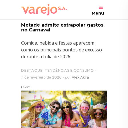
Menu
Metade admite extrapolar gastos
no Carnaval
Comida, bebida e festas aparecem
como os principais pontos de excesso
durante a folia de 2026
DESTAQUE
,
TENDÊNCIAS E CONSUMO
11 de fevereiro de 2026
por
Alex Akira
Envato