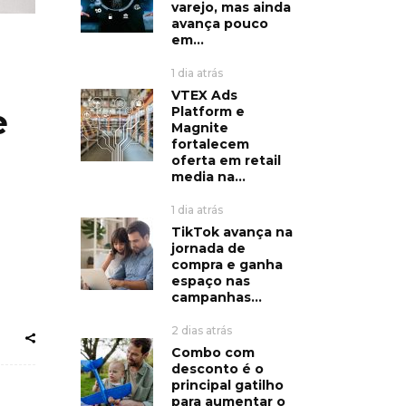
varejo, mas ainda
avança pouco
em...
1 dia atrás
VTEX Ads
e
Platform e
Magnite
fortalecem
oferta em retail
media na...
1 dia atrás
TikTok avança na
jornada de
compra e ganha
espaço nas
campanhas...
2 dias atrás
Combo com
desconto é o
principal gatilho
para aumentar o