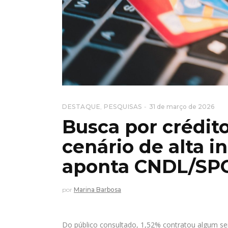
DESTAQUE
,
PESQUISAS
31 de março de 2026
Busca por crédit
cenário de alta i
aponta CNDL/SPC
por
Marina Barbosa
Do público consultado, 1,52% contratou algum ser