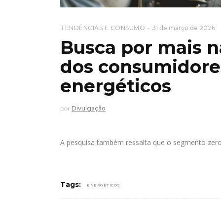
TENDÊNCIAS E CONSUMO
31 de março de 2026
Busca por mais n
dos consumidore
energéticos
por
Divulgação
A pesquisa também ressalta que o segmento zero
Tags:
ENERGÉTICOS