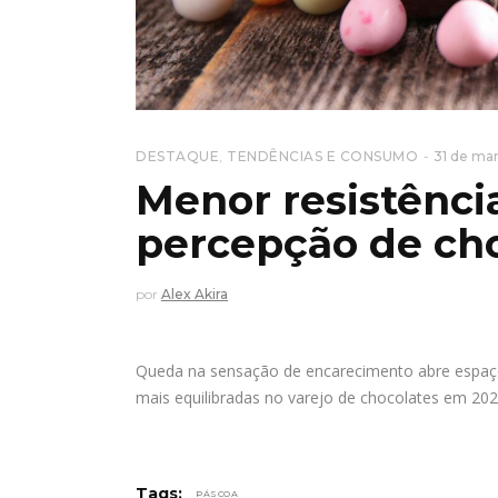
DESTAQUE
,
TENDÊNCIAS E CONSUMO
31 de ma
Menor resistênci
percepção de cho
por
Alex Akira
Queda na sensação de encarecimento abre espaço
mais equilibradas no varejo de chocolates em 20
Tags:
PÁSCOA