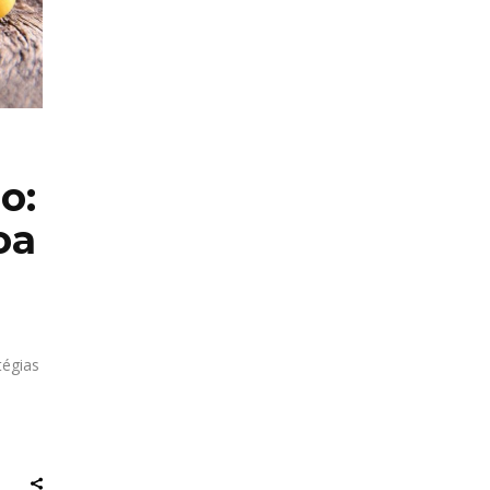
o:
oa
tégias