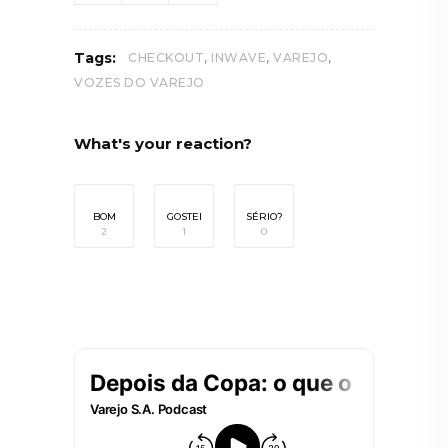
,
,
,
Tags:
CHECKOUT
INWAVE
VAREJO
VOZES DO VAREJO
What's your reaction?
BOM
GOSTEI
SÉRIO?
2
1
0